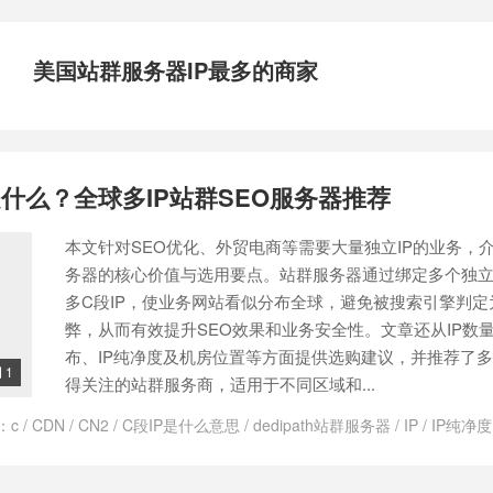
美国站群服务器IP最多的商家
什么？全球多IP站群SEO服务器推荐
本文针对SEO优化、外贸电商等需要大量独立IP的业务，
务器的核心价值与选用要点。站群服务器通过绑定多个独立
多C段IP，使业务网站看似分布全球，避免被搜索引擎判定
弊，从而有效提升SEO效果和业务安全性。文章还从IP数
布、IP纯净度及机房位置等方面提供选购建议，并推荐了多家
1

得关注的站群服务商，适用于不同区域和...
：
c
/
CDN
/
CN2
/
C段IP是什么意思
/
dedipath站群服务器
/
IP
/
IP纯净度
SEO
/
SEO优化
/
VPS
/
vps站群服务器
/
zlidc
/
为什么SEO需要多C段IP
机
/
台湾有推荐的站群服务器吗
/
台湾站群主机
/
台湾站群服务器
/
哪家