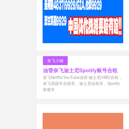
推荐
/
洛杉矶
服务器推荐
/
服务器18
/
美
池
/
韩国服务
器租用
/
香港
奈飞小铺
油管奈飞迪士尼Spotify账号合租
奈飞Netflix/YouTube油管/迪士尼/HBO合租，
奈飞高级车合租车、迪士尼合租车、Spotify
家庭车