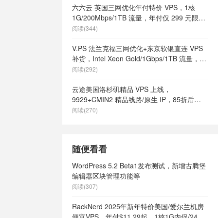
六六云 英国三网优化年付特价 VPS，1核
1G/200Mbps/1TB 流量，年付仅 299 元限量
66 个
阅读(344)
V.PS 法兰克福三网优化+东京软银直连 VPS
补货，Intel Xeon Gold/1Gbps/1TB 流量，月
付 €6.95 起
阅读(292)
云途美国洛杉矶精品 VPS 上线，
9929+CMIN2 精品线路/原生 IP，85折后
¥18.7/月起
阅读(270)
随便看看
WordPress 5.2 Beta1发布测试，新增古腾堡
编辑器区块管理功能等
阅读(307)
RackNerd 2025年新年特价美国/爱尔兰机房
便宜VPS，年付$11.29起，1核1G内促/24G