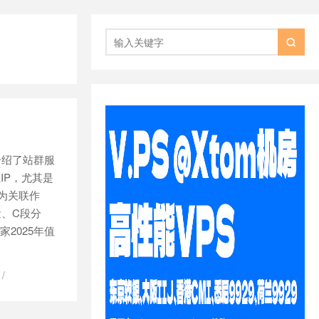

介绍了站群服
IP，尤其是
为关联作
量、C段分
2025年值
/
/
么是站群服
站群服务器比