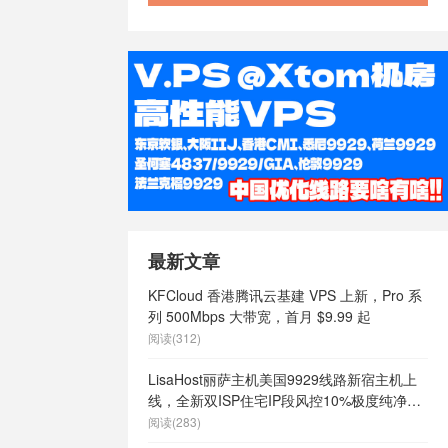
最新文章
KFCloud 香港腾讯云基建 VPS 上新，Pro 系
列 500Mbps 大带宽，首月 $9.99 起
阅读(312)
LisaHost丽萨主机美国9929线路新宿主机上
线，全新双ISP住宅IP段风控10%极度纯净，
月付68元起
阅读(283)