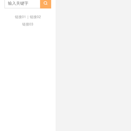
较好
/
多C段IP
/
多IP站群服务器

站群服务器
/
独立IP
/
电商运营
/
网站权重
/
美国多ip站群服务器
/
链接01
|
链接02
国站群服务器IP最多的商家
/
美国
链接03
器站群
/
韩国站群服务器
/
韩国站
美国日本韩国站群服务器