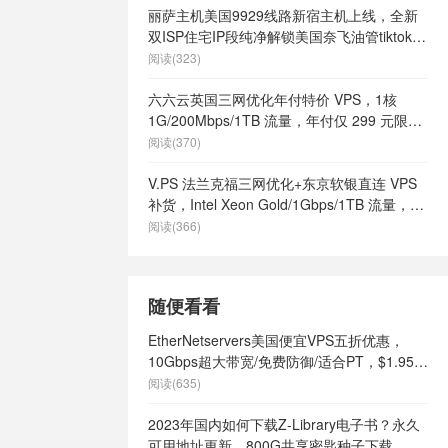
丽萨主机美国9929线路新宿主机上线，全新
双ISP住宅IP段纯净解锁美国奈飞油管tiktok等
流媒体，月付68元起
阅读(323)
六六云英国三网优化年付特价 VPS，1核
1G/200Mbps/1TB 流量，年付仅 299 元限量
66 个
阅读(370)
V.PS 法兰克福三网优化+东京软银直连 VPS
补货，Intel Xeon Gold/1Gbps/1TB 流量，月
付 €6.95 起
阅读(366)
随便看看
EtherNetservers美国便宜VPS五折优惠，
10Gbps超大带宽/免费防御/适合PT，$1.95
起/月
阅读(635)
2023年国内如何下载Z-Library电子书？永久
可用地址更新，800G共享密匙种子下载