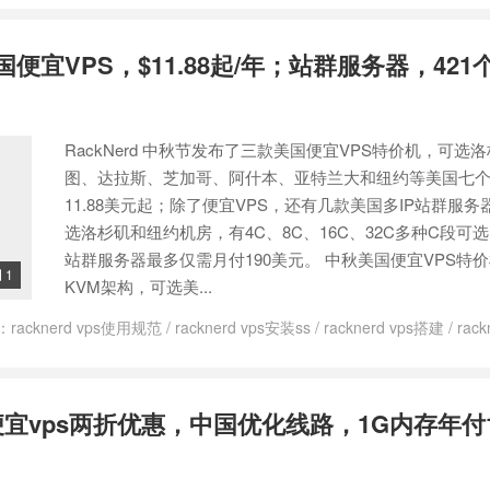
服务器
/
iwebfusion洛杉矶
/
iwebfusion测评
/
iWebFusion美国多IP站群服务
杉矶机房等五个机房
/
iwebfusion评测
/
iwfhosting
/
Psychz机房
/
VPS测评
/
美国便宜VPS，$11.88起/年；站群服务器，421
宜独立服务器
/
多ip服务器
/
多ip服务器搭建l2tp
/
多IP站群服务器
/
多i
代理
/
大带宽服务器在哪租
/
大带宽服务器托管
/
大带宽服务器购买
/
站
服务器
/
美国不限流量服务器vps租用
/
美国不限流量服务器的优势
/
美国
服务器
/
美国大带宽服务器
/
美国服务器
/
美国站群服务器 paypal
/
美国
RackNerd 中秋节发布了三款美国便宜VPS特价机，可选
站群服务器有什么用
/
美国站群服务器用ip
图、达拉斯、芝加哥、阿什本、亚特兰大和纽约等美国七
11.88美元起；除了便宜VPS，还有几款美国多IP站群服
选洛杉矶和纽约机房，有4C、8C、16C、32C多种C段可选
站群服务器最多仅需月付190美元。 中秋美国便宜VPS特价
1

KVM架构，可选美...
：
racknerd vps使用规范
/
racknerd vps安装ss
/
racknerd vps搭建
/
rack
nerd怎么样
/
多ip站群ss一键脚本
/
多IP站群服务器
/
多ip站群服务器租用
/
群服务器
/
美国多站群服务器
/
美国站群服务器 paypal
/
美国站群服务器
有什么用
/
美国站群服务器用ip
rack便宜vps两折优惠，中国优化线路，1G内存年付