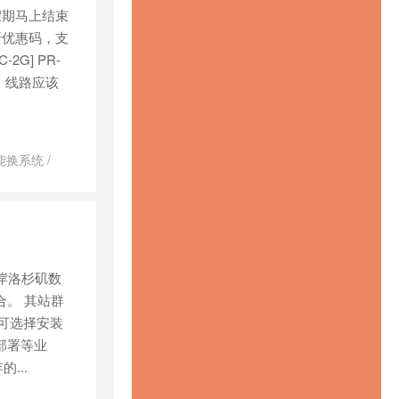
节假期马上结束
两折优惠码，支
G] PR-
机房，线路应该
k不能换系统
/
ficrack测试节
/
站群服务器
aypal
/
美
海岸洛杉矶数
合。 其站群
并可选择安装
站部署等业
...