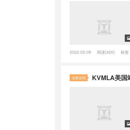
2022-02-08
阅读(420)
标签
pacificrack优惠码
/
pacificrac
点
/
pacificrack连不上
/
Pacific
搭建Sk5
/
站群服务器搭建代理ip
KVMLA美国
国站群服务器18
/
美国站群服务
优惠促销