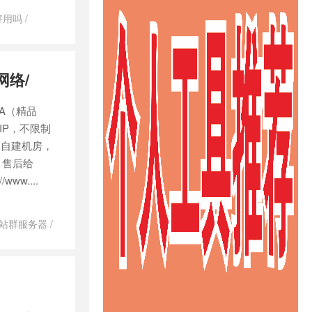
好用吗
/
/
洛杉矶站群
站群
/
美国
国站群服务
网络/
IA（精品
IP，不限制
的自建机房，
，售后给
ww....
站群服务器
/
务器
/
美国站
群服务器