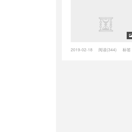
2019-02-18
阅读(344)
标签
iWebFusion
/
Linux
/
RackNerd
/
务器
/
俄罗斯站群服务器
/
傲游主
较好
/
多C段IP
/
多IP站群服务器
站群服务器
/
独立IP
/
电商运营
/
网站权重
/
美国多ip站群服务器
/
国站群服务器IP最多的商家
/
美国
器站群
/
韩国站群服务器
/
韩国站
美国日本韩国站群服务器