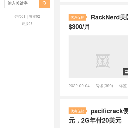
iwebfusion好不好
/
iwebfusion

月，单机最高464个IP/美国洛
RackNerd
务器哪个好
/
低价独立服务器
/
便
链接01
|
链接02
优惠促销
用
/
大带宽服务器
/
大带宽服务器
链接03
$300/月
群服务器搭建Sk5
/
美国不限流量
美国多ip站群服务器
/
美国多站群
宽带
/
美国站群服务器推荐
/
美国
2022-09-04
阅读(390)
标签
请提现
/
racknerd优惠码
/
rack
站群服务器搭建Sk5
/
美国多ip站
站群服务器推荐
/
美国站群服务器
pacific
优惠促销
元，2G年付20美元