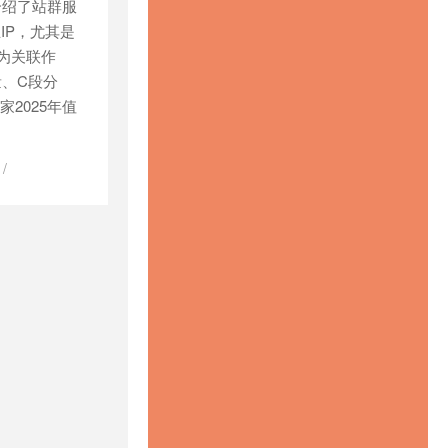
介绍了站群服
IP，尤其是
为关联作
量、C段分
2025年值
/
/
么是站群服
站群服务器比
推荐
/
洛杉矶
服务器推荐
/
服务器18
/
美
池
/
韩国服务
器租用
/
香港