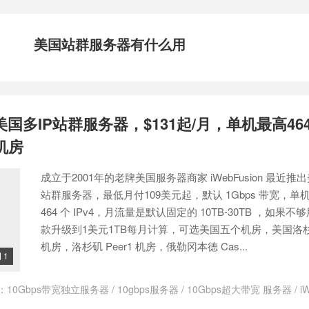
美国站群服务器有什么用
on美国多IP站群服务器，$131起/月，单机最高464
机房
成立于2001年的老牌美国服务器商家 iWebFusion 最近推出
站群服务器，最低月付109美元起，默认 1Gbps 带宽，单
464 个 IPv4，月流量是默认固定的 10TB-30TB ，如果
款升级到1美元1TB每月计算，可选美国五个机房，美国洛杉矶 
机房，洛杉矶 Peer1 机房，俄勒冈本德 Cas...
1

：
10Gbps带宽独立服务器
/
10gbps服务器
/
10Gbps超大带宽 服务器
/
i
/
iWebFusion 独立服务器
/
iwebfusion优惠
/
iwebfusion优惠券
/
iwebfu