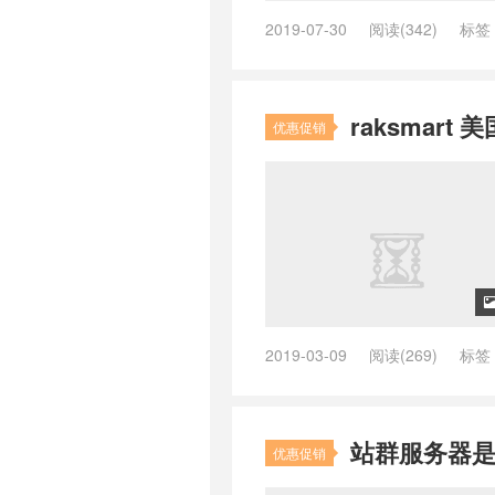
2019-07-30
阅读(342)
标签
kvmla怎么样
/
KVMLA是哪家公司
/
洛杉矶站群服务器价格
/
站群服
站群vps云服务器
/
美国站群多ip
raksmar
器推荐
/
美国站群服务器有什么用
优惠促销
2019-03-09
阅读(269)
标签
美国不限流量站群服务器
/
美国多
群服务器18
/
美国站群服务器推
站群服务器是
优惠促销