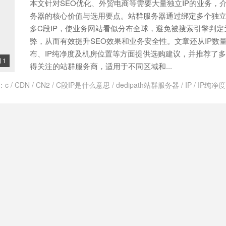
本文针对SEO优化、外贸电商等需要大量独立IP的业务，
务器的核心价值与选用要点。站群服务器通过绑定多个独立
多C段IP，使业务网站看似分布全球，避免被搜索引擎判定
弊，从而有效提升SEO效果和业务安全性。文章还从IP数
布、IP纯净度及机房位置等方面提供选购建议，并推荐了多家
1

得关注的站群服务商，适用于不同区域和...
：
c
/
CDN
/
CN2
/
C段IP是什么意思
/
dedipath站群服务器
/
IP
/
IP纯净度
SEO
/
SEO优化
/
VPS
/
vps站群服务器
/
zlidc
/
为什么SEO需要多C段IP
机
/
台湾有推荐的站群服务器吗
/
台湾站群主机
/
台湾站群服务器
/
哪家
/
多ip站群服务器租用
/
如何挑选站群服务器
/
新加坡站群服务器
/
服务器
站群服务器
/
站群服务器可以用来做什么
/
站群服务器多ip怎么使用
/
站群
美国站群vps云服务器
/
美国站群多ip服务器
/
美国站群服务器
/
美国站群
站群服务器推荐
/
美国站群服务器有什么用
/
美国站群服务器租用
/
蜘蛛
群服务器租用
/
香港CN2站群主机推荐
/
香港站群服务器
/
香港站群服务