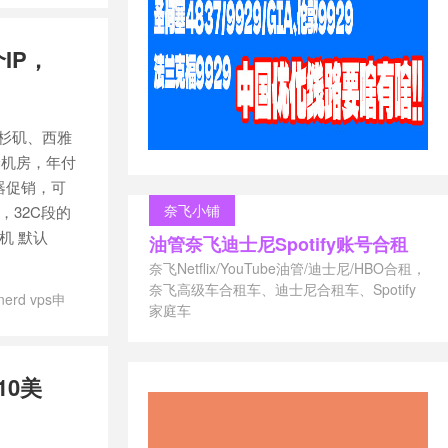
器，$131起/
不限流量服
个IP，
p站群服务器租
群服务器
/
站
便宜服务器
/
站群服务器大
洛杉矶、西雅
个机房，年付
务器促销，可
奈飞小铺
，32C段的
机 默认
油管奈飞迪士尼Spotify账号合租
奈飞Netflix/YouTube油管/迪士尼/HBO合租，
奈飞高级车合租车、迪士尼合租车、Spotify
nerd vps申
家庭车
站群服务器
/
大宽带
/
美国
10美