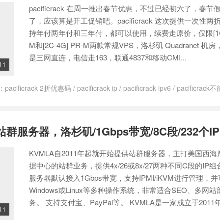
pacificrack 在周一推出春节优惠，不过已经初六了，春
了，应该算是开工促销吧。pacificrack 这次提供一次性
持年付两年付和三年付，都可以使用，续费走原价，仅限[1C-2
M和[2C-4G] PR-M两款常规VPS，洛杉矶 Quadranet 
是三网直连，电信走163，联通4837和移动CMI...
1

：
pacificrack 2折优惠码
/
pacificrack ip
/
pacificrack ipv6
/
pacificrac
k促销不断
/
pacificrack如何退款
/
pacificrack怎么用
/
pacificrack搭建
/
paci
Rack退款
/
pr vps
/
vps站群服务器
/
便宜站群vps
/
多ip的vps
/
站群服务器
/
站群服务器是什么意思
/
美国vps 站群
/
美国站群VPS
/
美国站群服务器 p
站群服务器，洛杉矶/1Gbps带宽/8C段/232个IP
器有什么用
KVMLA自2011年起就开始提供站群服务器，主打美国西
据中心的站群业务，提供4x/26或8x/27两种不同C段的IP组
服务器默认接入1Gbps带宽，支持IPMI/iKVM进行管理，
Windows或Linux等多种操作系统，非常适合SEO、多网
务。 支持支付宝、PayPal等。 KVMLA是一家成立于2011年的
1
