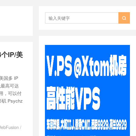

个IP/美
美国多 IP
机最高可达
不够用，可以付
Psychz
WebFusion
/
sion优惠码
/