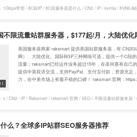
：
1Gbps带宽
/
8C段IP
/
8C段服务器是什么
/
CN2
/
IP
/
kvmla
/
KVMLA
/
kvmla测评
/
SEO
/
SEO服务器
/
多ip服务器
/
如何购买KVMLA服务器
务器
/
美国SEO服务器推荐
/
美国多ip站群服务器
/
美国服务器租用
/
美国
服务器
/
美国站群服务器
/
美国站群服务器18
/
美国站群服务器哪家好
/
美
t 美国不限流量站群服务器，$177起/月，大陆优化
/
美国站群服务器租用
/
香港美国日本韩国站群服务器
美国服务器商家 raksmart 提供美国站群服务器，有 CN2G
网）、大陆优化、国际BGP三种网络可选，提供一个C段的
流量；raksmart已经运作业务超过15年，在圣何塞有自己
提供中英双语交流，支持PayPal、支付宝付款，资源充足
力，在中美市场上有着不错的口碑！ raksmart 官网：https://w
1

：
c
/
CN2
/
IP
/
Raksmart
/
raksmart 官网
/
SEO
/
不限流量站群服务器
/
ip站群服务器
/
美国站群vps云服务器
/
美国站群多ip服务器
/
美国站群服
荐
/
美国站群服务器有什么用
/
美国站群服务器租用
/
香港美国日本韩国站
什么？全球多IP站群SEO服务器推荐