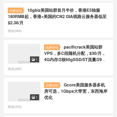
10gbiz美国站群首月半价，香港E5独服
优惠促销
180RMB起，香港+美国的CN2 GIA线路云服务器低至
$2.36/月
阅读(569)
pacificrack美国站群
优惠促销
VPS，多C段随机分配，$30/月，
4G内存/2核60gSSD/5T流量/29个
1

IP
阅读(282)
Gcore美国服务器多机
优惠促销
房可选，1Gbps大带宽，东西海岸
优化
1

阅读(333)