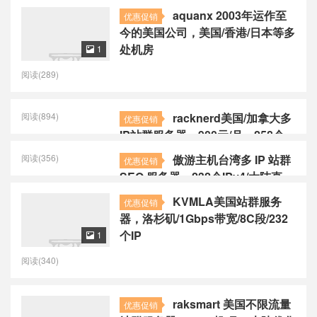
aquanx 2003年运作至
优惠促销
今的美国公司，美国/香港/日本等多
处机房
1

阅读(289)
阅读(894)
racknerd美国/加拿大多
优惠促销
IP站群服务器，900元/月，258个
IPv4/E3-1240v3/16GB 内
阅读(356)
傲游主机台湾多 IP 站群
优惠促销
存/500GB SSD/30TB流量
SEO 服务器，232个IPv4/大陆直
连/不限制流量
KVMLA美国站群服务
优惠促销
器，洛杉矶/1Gbps带宽/8C段/232
个IP
1

阅读(340)
raksmart 美国不限流量
优惠促销