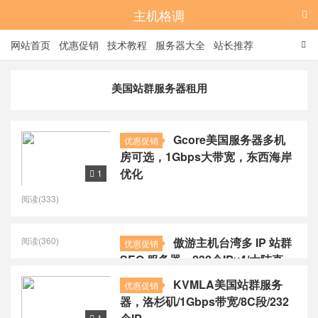
主机格调

网站首页
优惠促销
技术教程
服务器大全
站长推荐

全站标签
广告位
美国站群服务器租用
Gcore美国服务器多机
优惠促销
房可选，1Gbps大带宽，东西海岸
优化
1

阅读(333)
阅读(360)
傲游主机台湾多 IP 站群
优惠促销
SEO 服务器，232个IPv4/大陆直
连/不限制流量
KVMLA美国站群服务
优惠促销
器，洛杉矶/1Gbps带宽/8C段/232
1