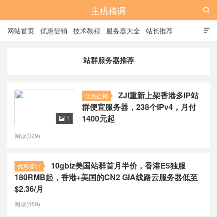
主机格调

网站首页
优惠促销
技术教程
服务器大全
站长推荐

全站标签
广告位
站群服务器推荐
ZJI重新上架香港多IP站
优惠促销
群便宜服务器，238个IPv4，月付
1400元起
1

阅读(329)
10gbiz美国站群首月半价，香港E5独服
优惠促销
180RMB起，香港+美国的CN2 GIA线路云服务器低至
$2.36/月
阅读(569)