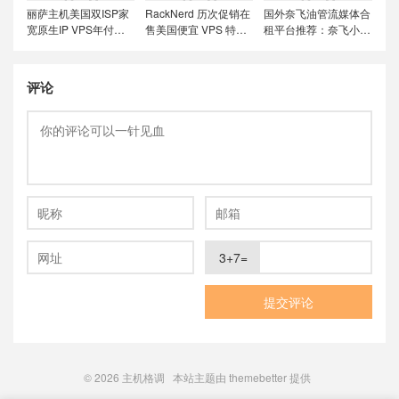
丽萨主机美国双ISP家
RackNerd 历次促销在
国外奈飞油管流媒体合
宽原生IP VPS年付特
售美国便宜 VPS 特价
租平台推荐：奈飞小
价套餐尝鲜，可选美国
套餐，推荐洛杉矶
铺、蜜糖商店、环球巴
联通4837和9929线
DC02机房，稳定性和
士和银河录像局
路，解锁美国本土服务
在线率高
评论
3+7=
© 2026
主机格调
本站主题由
themebetter
提供