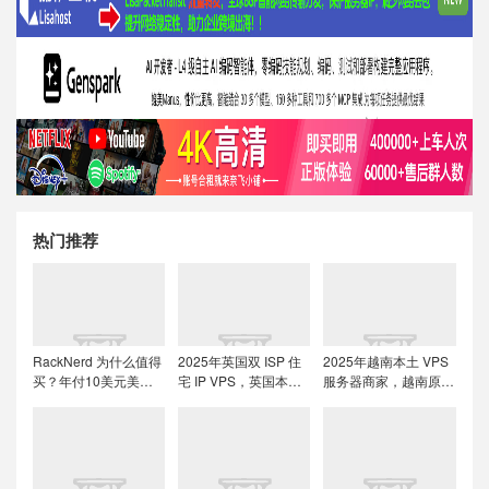
热门推荐
RackNerd 为什么值得
2025年英国双 ISP 住
2025年越南本土 VPS
买？年付10美元美国
宅 IP VPS，英国本土
服务器商家，越南原生
便宜VPS + 机房选择与
原生IP/适合英国本土
IP解锁流媒体tiktok直
免费获取双倍流量 (附
流媒体、跨境电商和
播运营
LET代回复)
tiktok运营