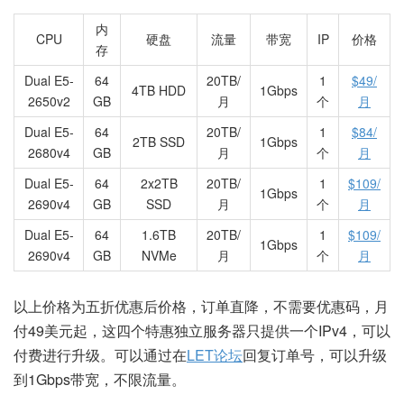
内
CPU
硬盘
流量
带宽
IP
价格
存
Dual E5-
64
20TB/
1
$49/
4TB HDD
1Gbps
2650v2
GB
月
个
月
Dual E5-
64
20TB/
1
$84/
2TB SSD
1Gbps
2680v4
GB
月
个
月
Dual E5-
64
2x2TB
20TB/
1
$109/
1Gbps
2690v4
GB
SSD
月
个
月
Dual E5-
64
1.6TB
20TB/
1
$109/
1Gbps
2690v4
GB
NVMe
月
个
月
以上价格为五折优惠后价格，订单直降，不需要优惠码，月
付49美元起，这四个特惠独立服务器只提供一个IPv4，可以
付费进行升级。可以通过在
LET论坛
回复订单号，可以升级
到1Gbps带宽，不限流量。