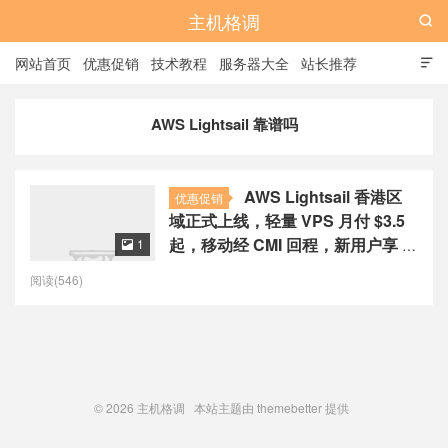
主机格调

网站首页
优惠促销
技术教程
服务器大全
站长推荐

全站标签
广告位
AWS Lightsail 靠谱吗
AWS Lightsail 香港区
优惠促销
域正式上线，轻量 VPS 月付 $3.5
起，移动经 CMI 回程，新用户享 3
1

个月免费
阅读(546)
© 2026
主机格调
本站主题由
themebetter
提供