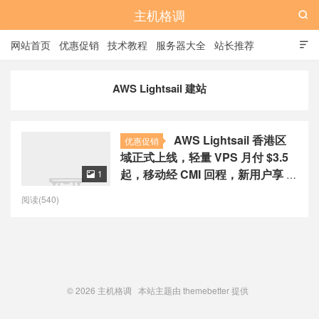
主机格调

网站首页
优惠促销
技术教程
服务器大全
站长推荐

全站标签
广告位
AWS Lightsail 建站
AWS Lightsail 香港区
优惠促销
域正式上线，轻量 VPS 月付 $3.5
起，移动经 CMI 回程，新用户享 3
1

个月免费
阅读(540)
© 2026
主机格调
本站主题由
themebetter
提供