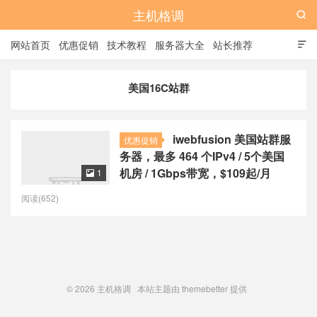
主机格调

网站首页
优惠促销
技术教程
服务器大全
站长推荐

全站标签
广告位
美国16C站群
iwebfusion 美国站群服
优惠促销
务器，最多 464 个IPv4 / 5个美国
机房 / 1Gbps带宽，$109起/月
1

阅读(652)
© 2026
主机格调
本站主题由
themebetter
提供