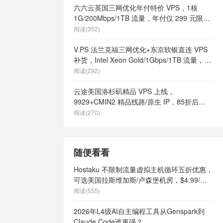
六六云英国三网优化年付特价 VPS，1核
1G/200Mbps/1TB 流量，年付仅 299 元限量
66 个
阅读(352)
V.PS 法兰克福三网优化+东京软银直连 VPS
补货，Intel Xeon Gold/1Gbps/1TB 流量，月
付 €6.95 起
阅读(292)
云途美国洛杉矶精品 VPS 上线，
9929+CMIN2 精品线路/原生 IP，85折后
¥18.7/月起
阅读(270)
随便看看
Hostaku 不限制流量虚拟主机循环五折优惠，
可选美国拉斯维加斯/卢森堡机房，$4.99/年
起
阅读(555)
2026年L4级AI自主编程工具从Genspark到
Claude Code谁更强？