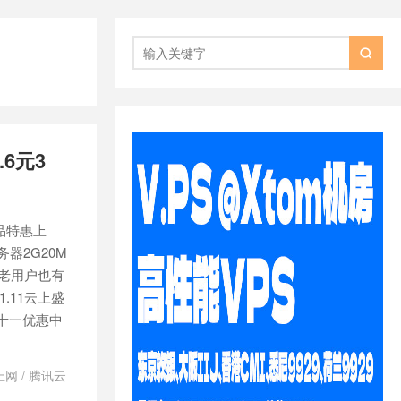

.6元3
品特惠上
务器2G20M
云老用户也有
.11云上盛
双十一优惠中
上网
/
腾讯云
/
腾讯云新