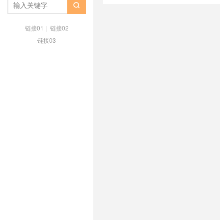
手优惠
/
腾讯云服务器
/
腾讯云服

何使用
/
腾讯云服务器秒杀活动
/
/
腾讯云香港轻量梯子
链接01
|
链接02
链接03