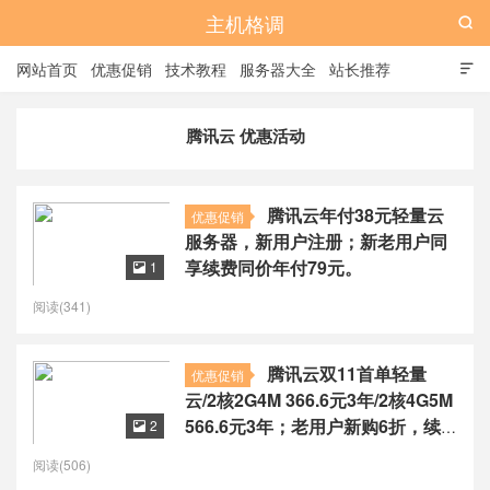
主机格调

网站首页
优惠促销
技术教程
服务器大全
站长推荐

全站标签
广告位
腾讯云 优惠活动
腾讯云年付38元轻量云
优惠促销
服务器，新用户注册；新老用户同
享续费同价年付79元。
1

阅读(341)
腾讯云双11首单轻量
优惠促销
云/2核2G4M 366.6元3年/2核4G5M
566.6元3年；老用户新购6折，续
2

费4折
阅读(506)