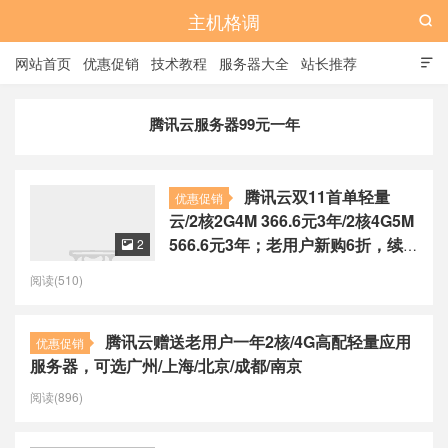
主机格调

网站首页
优惠促销
技术教程
服务器大全
站长推荐

全站标签
广告位
腾讯云服务器99元一年
腾讯云双11首单轻量
优惠促销
云/2核2G4M 366.6元3年/2核4G5M
566.6元3年；老用户新购6折，续
2

费4折
阅读(510)
腾讯云赠送老用户一年2核/4G高配轻量应用
优惠促销
服务器，可选广州/上海/北京/成都/南京
阅读(896)