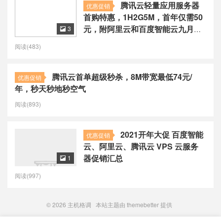
腾讯云轻量应用服务器
优惠促销
首购特惠，1H2G5M，首年仅需50
元，附阿里云和百度智能云九月活
3

动
阅读(483)
腾讯云首单超级秒杀，8M带宽最低74元/
优惠促销
年，秒天秒地秒空气
阅读(893)
2021开年大促 百度智能
优惠促销
云、阿里云、腾讯云 VPS 云服务
器促销汇总
1

阅读(997)
© 2026
主机格调
本站主题由
themebetter
提供