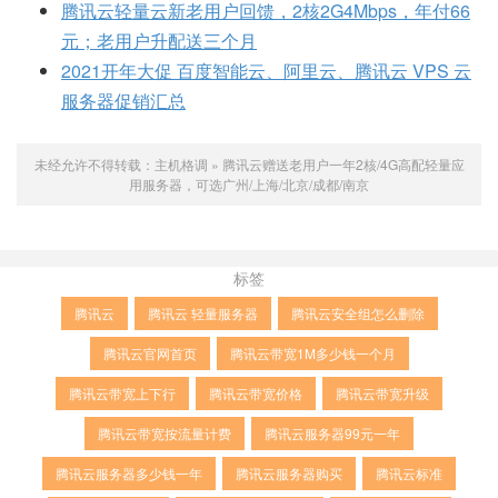
腾讯云轻量云新老用户回馈，2核2G4Mbps，年付66
元；老用户升配送三个月
2021开年大促 百度智能云、阿里云、腾讯云 VPS 云
服务器促销汇总
未经允许不得转载：
主机格调
»
腾讯云赠送老用户一年2核/4G高配轻量应
用服务器，可选广州/上海/北京/成都/南京
标签
腾讯云
腾讯云 轻量服务器
腾讯云安全组怎么删除
腾讯云官网首页
腾讯云带宽1M多少钱一个月
腾讯云带宽上下行
腾讯云带宽价格
腾讯云带宽升级
腾讯云带宽按流量计费
腾讯云服务器99元一年
腾讯云服务器多少钱一年
腾讯云服务器购买
腾讯云标准