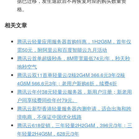
据已迁移，发生退款后不再恢复对应的购买数量资
格。
相关文章
腾讯云轻量应用服务器首购特惠，1H2G5M，首年仅
需50元，附阿里云和百度智能云九月活动
腾讯云首单超级秒杀，8M带宽最低74元/年，秒天秒
地秒空气
腾讯云双11首单轻量云/2核2G4M 366.6元3年/2核
4G5M 566.6元3年；老用户新购6折，续费4折
腾讯云年付38元轻量云服务器，新用户注册；新老用
户同享续费同价年付79元。
腾讯云新型香港轻量服务器内测申请，适合出海和跨
境电商，不保证中国优化线路
腾讯云618促销，三年轻量2H2G4M，396元/3年；三
年轻量2H4G5M，628元/3年