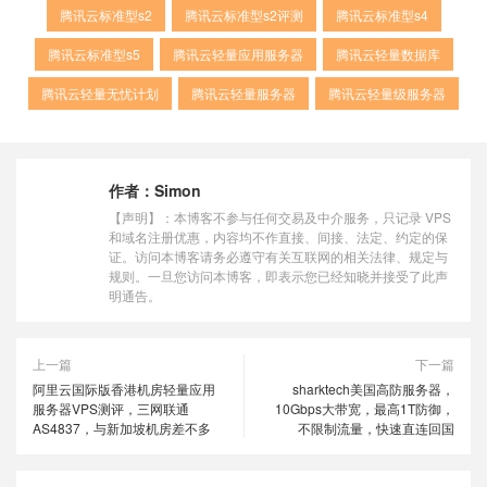
腾讯云标准型s2
腾讯云标准型s2评测
腾讯云标准型s4
腾讯云标准型s5
腾讯云轻量应用服务器
腾讯云轻量数据库
腾讯云轻量无忧计划
腾讯云轻量服务器
腾讯云轻量级服务器
作者：
Simon
【声明】：本博客不参与任何交易及中介服务，只记录 VPS
和域名注册优惠，内容均不作直接、间接、法定、约定的保
证。访问本博客请务必遵守有关互联网的相关法律、规定与
规则。一旦您访问本博客，即表示您已经知晓并接受了此声
明通告。
上一篇
下一篇
阿里云国际版香港机房轻量应用
sharktech美国高防服务器，
服务器VPS测评，三网联通
10Gbps大带宽，最高1T防御，
AS4837，与新加坡机房差不多
不限制流量，快速直连回国