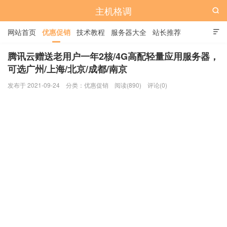
主机格调

网站首页
优惠促销
技术教程
服务器大全
站长推荐

全站标签
广告位
腾讯云赠送老用户一年2核/4G高配轻量应用服务器，
可选广州/上海/北京/成都/南京
发布于 2021-09-24
分类：
优惠促销
阅读(890)
评论(0)