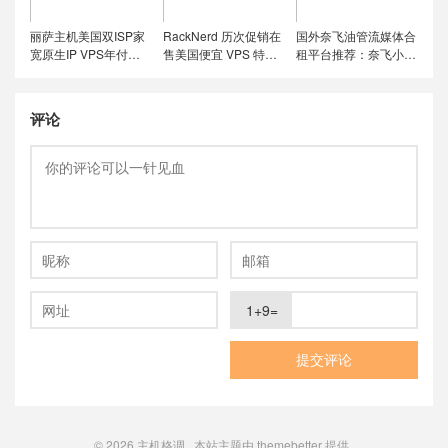
丽萨主机美国双ISP家
RackNerd 历次促销在
国外奈飞油管流媒体合
宽原生IP VPS年付特
售美国便宜 VPS 特价
租平台推荐：奈飞小
价套餐尝鲜，可选美国
套餐，推荐洛杉矶
铺、蜜糖商店、环球巴
联通4837和9929线
DC02机房，稳定性和
士和银河录像局
路，解锁美国本土服务
在线率高
评论
1+9=
© 2026
主机格调
本站主题由
themebetter
提供