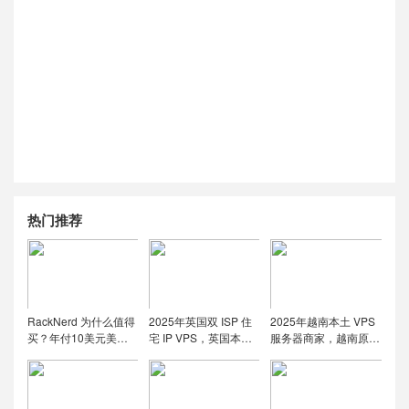
热门推荐
RackNerd 为什么值得
2025年英国双 ISP 住
2025年越南本土 VPS
买？年付10美元美国
宅 IP VPS，英国本土
服务器商家，越南原生
便宜VPS + 机房选择与
原生IP/适合英国本土
IP解锁流媒体tiktok直
免费获取双倍流量 (附
流媒体、跨境电商和
播运营
LET代回复)
tiktok运营