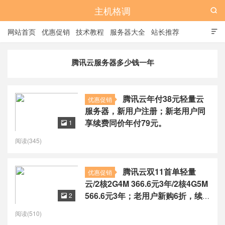
主机格调

网站首页
优惠促销
技术教程
服务器大全
站长推荐

全站标签
广告位
腾讯云服务器多少钱一年
腾讯云年付38元轻量云
优惠促销
服务器，新用户注册；新老用户同
享续费同价年付79元。
1

阅读(345)
腾讯云双11首单轻量
优惠促销
云/2核2G4M 366.6元3年/2核4G5M
566.6元3年；老用户新购6折，续
2

费4折
阅读(510)