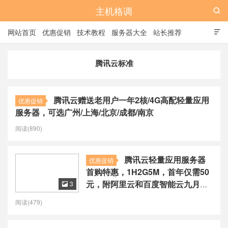
主机格调

网站首页
优惠促销
技术教程
服务器大全
站长推荐

全站标签
广告位
腾讯云标准
腾讯云赠送老用户一年2核/4G高配轻量应用
优惠促销
服务器，可选广州/上海/北京/成都/南京
阅读(890)
腾讯云轻量应用服务器
优惠促销
首购特惠，1H2G5M，首年仅需50
元，附阿里云和百度智能云九月活
3

动
阅读(479)