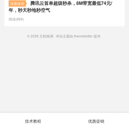
腾讯云首单超级秒杀，8M带宽最低74元/
优惠促销
年，秒天秒地秒空气
阅读(889)
© 2026
主机格调
本站主题由
themebetter
提供
技术教程
优惠促销