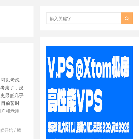

，可以考虑
要考虑了，没
历史最低几乎
云目前暂时
用户和老用
时候开始
/
腾
腾讯云新人