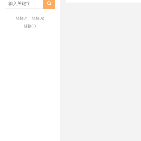
福利
/
腾讯云新人试用
/
腾讯云新

/
腾讯云新用户服务器
/
腾讯云服
腾讯云轻量应用服务器
/
腾讯云轻
链接01
|
链接02
别
链接03