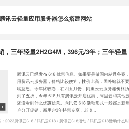
腾讯云轻量应用服务器怎么搭建网站
销，三年轻量2H2G4M，396元/3年；三年轻量
腾讯云已经发布 618 优惠信息。如果要是做国内站且备案
用腾讯云服务器，价格比较便宜，性价比高，国外站就不
啥意思。今年比较卷，在四五月份，阿里云云服务器价格
到了五折，今年 618 只有腾讯云开启优惠，阿里云和其他
还没看到什么优惠信息。腾讯云 618 活动形式一般都是新
1

户分开促销，新用户3年特惠专享，老 &...
签：
2023腾讯云618
/
腾讯云618
/
腾讯云618活动
/
腾讯云618活动什么
云新人优惠多久
/
腾讯云新人服务器
/
腾讯云新人活动
/
腾讯云新人特惠
/