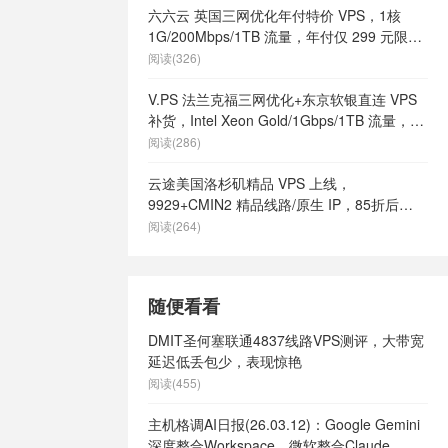
六六云 英国三网优化年付特价 VPS，1核
1G/200Mbps/1TB 流量，年付仅 299 元限量
66 个
阅读(326)
V.PS 法兰克福三网优化+东京软银直连 VPS
补货，Intel Xeon Gold/1Gbps/1TB 流量，月
付 €6.95 起
阅读(286)
云途美国洛杉矶精品 VPS 上线，
9929+CMIN2 精品线路/原生 IP，85折后
¥18.7/月起
阅读(264)
随便看看
DMIT圣何塞联通4837线路VPS测评，大带宽
延迟低丢包少，表现惊艳
阅读(455)
主机格调AI日报(26.03.12)：Google Gemini
深度整合Workspace、微软整合Claude