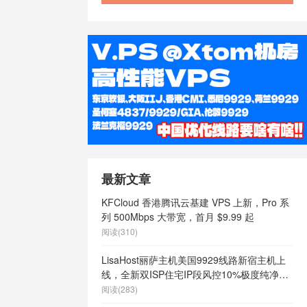
最新文章
KFCloud 香港腾讯云基建 VPS 上新，Pro 系
列 500Mbps 大带宽，首月 $9.99 起
阅读(310)
LisaHost丽萨主机美国9929线路新宿主机上
线，全新双ISP住宅IP段风控10%极度纯净，
月付68元起
阅读(283)