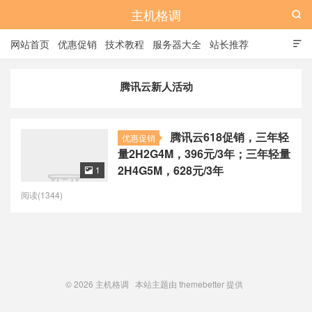
主机格调

网站首页
优惠促销
技术教程
服务器大全
站长推荐

全站标签
广告位
腾讯云新人活动
腾讯云618促销，三年轻
优惠促销
量2H2G4M，396元/3年；三年轻量
2H4G5M，628元/3年
1

阅读(1344)
© 2026
主机格调
本站主题由
themebetter
提供