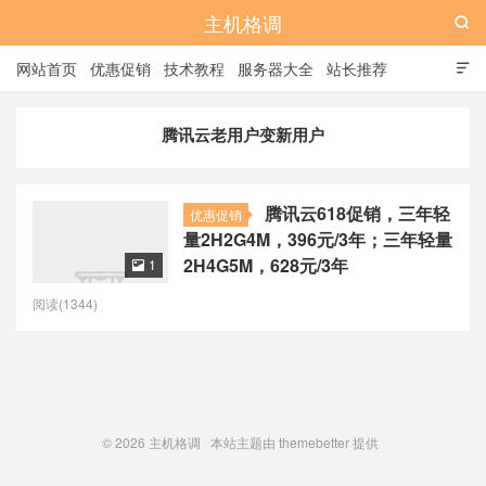
主机格调

网站首页
优惠促销
技术教程
服务器大全
站长推荐

全站标签
广告位
腾讯云老用户变新用户
腾讯云618促销，三年轻
优惠促销
量2H2G4M，396元/3年；三年轻量
2H4G5M，628元/3年
1

阅读(1344)
© 2026
主机格调
本站主题由
themebetter
提供