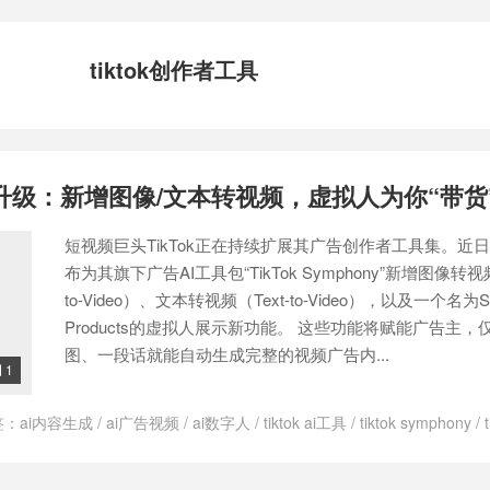
tiktok创作者工具
告AI升级：新增图像/文本转视频，虚拟人为你“带货
短视频巨头TikTok正在持续扩展其广告创作者工具集。近日，T
布为其旗下广告AI工具包“TikTok Symphony”新增图像转视频
to-Video）、文本转视频（Text-to-Video），以及一个名为Sh
Products的虚拟人展示新功能。 这些功能将赋能广告主，
图、一段话就能自动生成完整的视频广告内...
1

签：
ai内容生成
/
ai广告视频
/
ai数字人
/
tiktok ai工具
/
tiktok symphony
/
工具
/
tiktok广告
/
tiktok广告创作流程
/
tiktok广告成本降低了吗
/
tiktok
k有哪些AI广告功能
/
品牌营销
/
图像转视频
/
图像转视频工具推荐
/
如何制