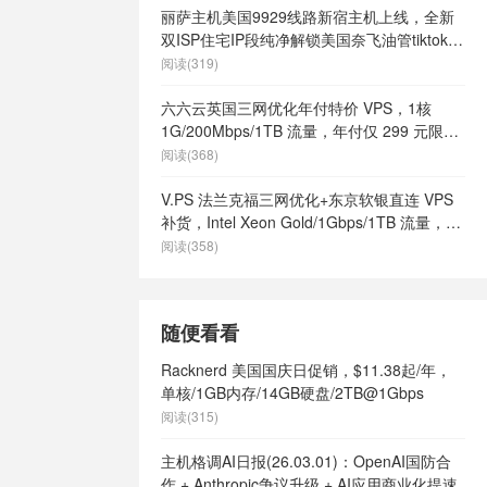
丽萨主机美国9929线路新宿主机上线，全新
双ISP住宅IP段纯净解锁美国奈飞油管tiktok等
流媒体，月付68元起
阅读(319)
六六云英国三网优化年付特价 VPS，1核
1G/200Mbps/1TB 流量，年付仅 299 元限量
66 个
阅读(368)
V.PS 法兰克福三网优化+东京软银直连 VPS
补货，Intel Xeon Gold/1Gbps/1TB 流量，月
付 €6.95 起
阅读(358)
随便看看
Racknerd 美国国庆日促销，$11.38起/年，
单核/1GB内存/14GB硬盘/2TB@1Gbps
阅读(315)
主机格调AI日报(26.03.01)：OpenAI国防合
作 + Anthropic争议升级 + AI应用商业化提速