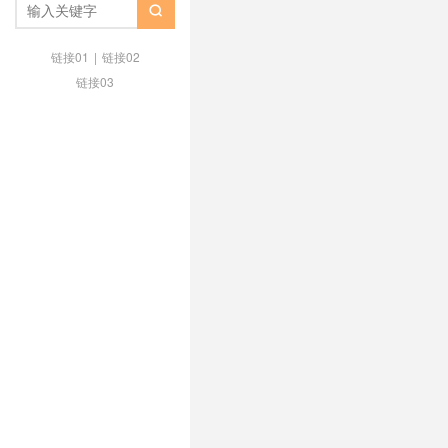
/
广告科技
/
广告自动化
/
怎么用ai

营销
/
社交媒体广告
链接01
|
链接02
链接03