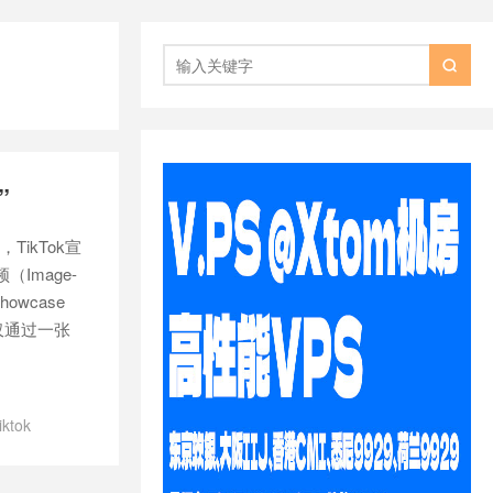

”
ikTok宣
（Image-
owcase
仅通过一张
tiktok
广告支持ai吗
/
作虚拟人广告