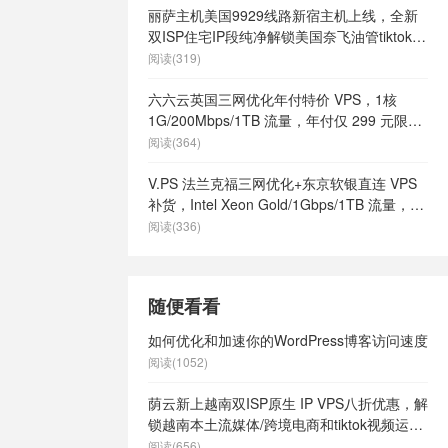
丽萨主机美国9929线路新宿主机上线，全新
双ISP住宅IP段纯净解锁美国奈飞油管tiktok等
流媒体，月付68元起
阅读(319)
六六云英国三网优化年付特价 VPS，1核
1G/200Mbps/1TB 流量，年付仅 299 元限量
66 个
阅读(364)
V.PS 法兰克福三网优化+东京软银直连 VPS
补货，Intel Xeon Gold/1Gbps/1TB 流量，月
付 €6.95 起
阅读(336)
随便看看
如何优化和加速你的WordPress博客访问速度
阅读(1052)
荫云新上越南双ISP原生 IP VPS八折优惠，解
锁越南本土流媒体/跨境电商和tiktok视频运
营，$10起/月
阅读(656)