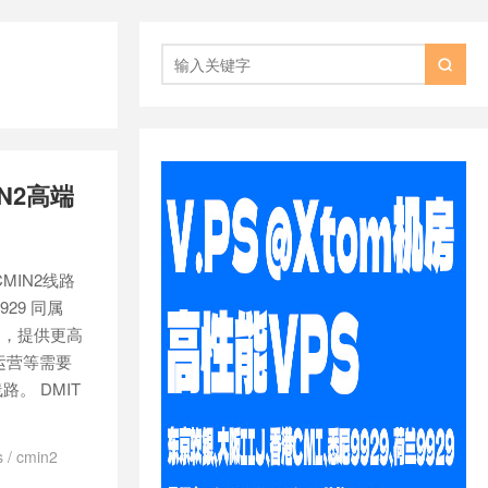

N2高端
MIN2线路
29 同属
户，提供更高
运营等需要
。 DMIT
s
/
cmin2
cmin2 vps