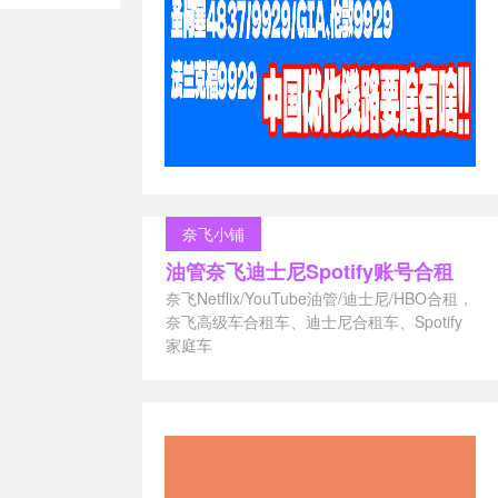
国cmin2
稳定美国
s
/
支付宝美
 vps
/
最好
矶cmin2回程
/
移动cmin2
n2
 vps主机
/
美
国cmin2 vps
in2 vps优
奈飞小铺
vps公司
/
美
油管奈飞迪士尼Spotify账号合租
2 vps哪个好
/
ps好不好
/
美
奈飞Netflix/YouTube油管/迪士尼/HBO合租，
/
美国cmin2
奈飞高级车合租车、迪士尼合租车、Spotify
in2 vps最
家庭车
2 vps租用
/
2 vps购买
/
min2
/
美国
s一天多少钱
/
ps主机
/
美国
n2 vps
/
美