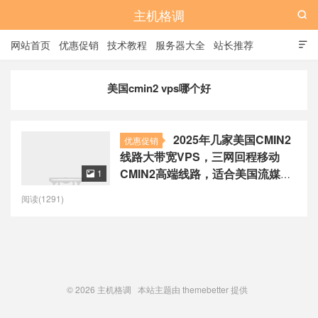
主机格调

网站首页
优惠促销
技术教程
服务器大全
站长推荐

全站标签
广告位
美国cmin2 vps哪个好
2025年几家美国CMIN2
优惠促销
线路大带宽VPS，三网回程移动
CMIN2高端线路，适合美国流媒体
1

和美国tiktok运营
阅读(1291)
© 2026
主机格调
本站主题由
themebetter
提供