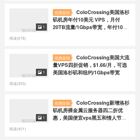
ColoCrossing美国洛杉
优惠促销
矶机房年付10美元 VPS，月付
20TB流量/1Gbps带宽，年付10美
1

元起
阅读(678)
ColoCrossing美国大流
优惠促销
量VPS四折促销，$1.66/月，可选
美国洛杉矶和纽约/1Gbps带宽
1

阅读(303)
ColoCrossing新增洛杉
优惠促销
矶机房裸金属云服务器四二折优
惠，美国便宜vps黑五和情人节套
1

餐依然有货，年付10.2美元起
阅读(401)