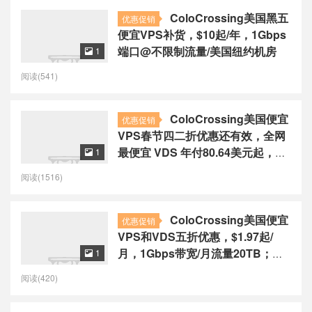
ColoCrossing美国黑五
优惠促销
便宜VPS补货，$10起/年，1Gbps
端口@不限制流量/美国纽约机房
1

阅读(541)
ColoCrossing美国便宜
优惠促销
VPS春节四二折优惠还有效，全网
最便宜 VDS 年付80.64美元起，
1

1Gbps带宽/纽约机房
阅读(1516)
ColoCrossing美国便宜
优惠促销
VPS和VDS五折优惠，$1.97起/
月，1Gbps带宽/月流量20TB；情
1

人节特价VPS年付12美元起
阅读(420)