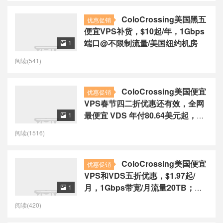
ColoCrossing美国黑五
优惠促销
便宜VPS补货，$10起/年，1Gbps
端口@不限制流量/美国纽约机房
1

阅读(541)
ColoCrossing美国便宜
优惠促销
VPS春节四二折优惠还有效，全网
最便宜 VDS 年付80.64美元起，
1

1Gbps带宽/纽约机房
阅读(1516)
ColoCrossing美国便宜
优惠促销
VPS和VDS五折优惠，$1.97起/
月，1Gbps带宽/月流量20TB；情
1

人节特价VPS年付12美元起
阅读(420)