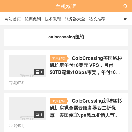
主机格调

网站首页
优惠促销
技术教程
服务器大全
站长推荐

全站标签
广告位
colocrossing纽约
ColoCrossing美国洛杉
优惠促销
矶机房年付10美元 VPS，月付
20TB流量/1Gbps带宽，年付10美
1

元起
阅读(678)
ColoCrossing新增洛杉
优惠促销
矶机房裸金属云服务器四二折优
惠，美国便宜vps黑五和情人节套
1

餐依然有货，年付10.2美元起
阅读(401)