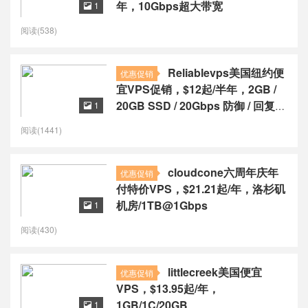
年，10Gbps超大带宽
1

阅读(538)
Reliablevps美国纽约便
优惠促销
宜VPS促销，$12起/半年，2GB /
20GB SSD / 20Gbps 防御 / 回复订
1

单号双倍流量
阅读(1441)
cloudcone六周年庆年
优惠促销
付特价VPS，$21.21起/年，洛杉矶
机房/1TB@1Gbps
1

阅读(430)
littlecreek美国便宜
优惠促销
VPS，$13.95起/年，
1GB/1C/20GB
1
