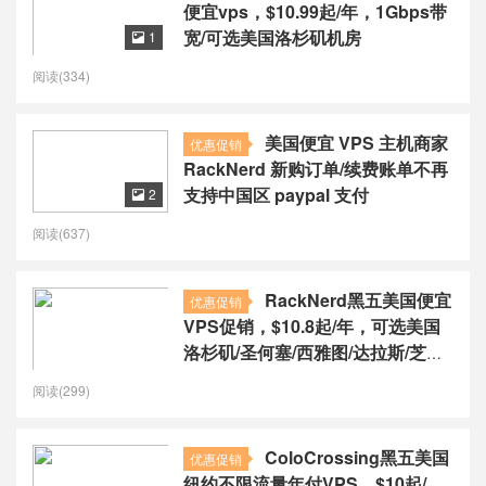
便宜vps，$10.99起/年，1Gbps带
宽/可选美国洛杉矶机房
1

阅读(334)
美国便宜 VPS 主机商家
优惠促销
RackNerd 新购订单/续费账单不再
支持中国区 paypal 支付
2

阅读(637)
RackNerd黑五美国便宜
优惠促销
VPS促销，$10.8起/年，可选美国
洛杉矶/圣何塞/西雅图/达拉斯/芝加
哥/亚特兰大/纽约
阅读(299)
ColoCrossing黑五美国
优惠促销
纽约不限流量年付VPS，$10起/