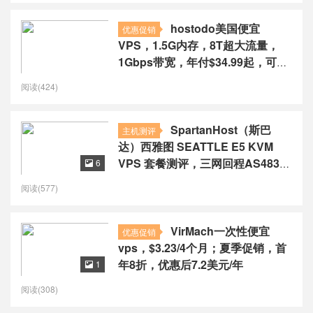
hostodo美国便宜
优惠促销
VPS，1.5G内存，8T超大流量，
1Gbps带宽，年付$34.99起，可选
斯波坎/拉斯维加斯/迈阿密，赠送
阅读(424)
DirectAdmin授权
SpartanHost（斯巴
主机测评
达）西雅图 SEATTLE E5 KVM
VPS 套餐测评，三网回程AS4837
6

线路质量，依旧很屌，提供20Gb/s
阅读(577)
TCP DDoS 防御
VirMach一次性便宜
优惠促销
vps，$3.23/4个月；夏季促销，首
年8折，优惠后7.2美元/年
1

阅读(308)