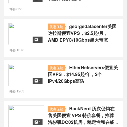
NVMe/1.5TB@1Gbps
阅读(368)
georgedatacenter美国
优惠促销
达拉斯便宜VPS，$2.5起/月，
AMD EPYC/10Gbps超大带宽
1

阅读(1378)
EtherNetservers便宜美
优惠促销
国VPS，$14.95起/年，2个
IPv4/20Gbps高防
1

阅读(1263)
RackNerd 历次促销在
优惠促销
售美国便宜 VPS 特价套餐，推荐
洛杉矶DC02机房，稳定性和在线
1
