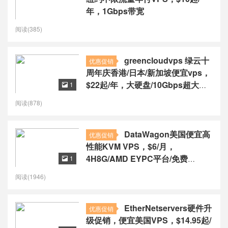
年，1Gbps带宽
阅读(385)
greencloudvps 绿云十
优惠促销
周年庆香港/日本/新加坡便宜vps，
$22起/年，大硬盘/10Gbps超大带
1

宽
阅读(878)
DataWagon美国便宜高
优惠促销
性能KVM VPS，$6/月，
4H8G/AMD EYPC平台/免费
1

Windows授权
阅读(1946)
EtherNetservers硬件升
优惠促销
级促销，便宜美国VPS，$14.95起/