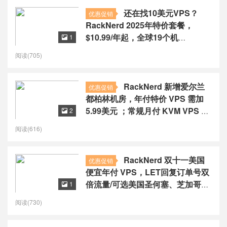
还在找10美元VPS？
优惠促销
RackNerd 2025年特价套餐，
$10.99/年起，全球19个机
1

房/1Gbps带宽
阅读(705)
RackNerd 新增爱尔兰
优惠促销
都柏林机房，年付特价 VPS 需加
5.99美元 ；常规月付 KVM VPS 需
2

加 2.5 美元
阅读(616)
RackNerd 双十一美国
优惠促销
便宜年付 VPS，LET回复订单号双
倍流量/可选美国圣何塞、芝加哥、
1

达拉斯、纽约、亚特兰大和西雅图
阅读(730)
六个美国机房，$11.11起/年