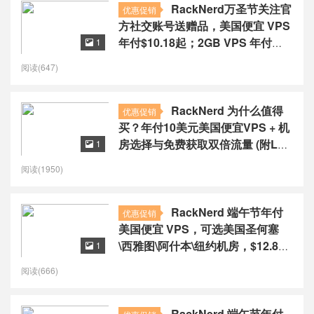
RackNerd万圣节关注官
优惠促销
方社交账号送赠品，美国便宜 VPS
年付$10.18起；2GB VPS 年付
1

16.98 美元
阅读(647)
RackNerd 为什么值得
优惠促销
买？年付10美元美国便宜VPS + 机
房选择与免费获取双倍流量 (附LET
1

代回复)
阅读(1950)
RackNerd 端午节年付
优惠促销
美国便宜 VPS，可选美国圣何塞
\西雅图\阿什本\纽约机房，$12.88
1

起/年
阅读(666)
RackNerd 端午节年付