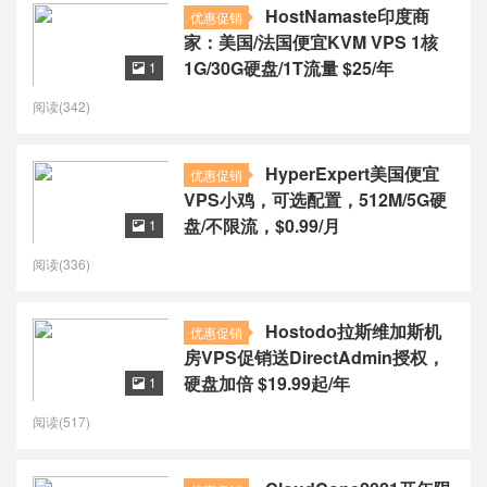
HostNamaste印度商
优惠促销
家：美国/法国便宜KVM VPS 1核
1G/30G硬盘/1T流量 $25/年
1

阅读(342)
HyperExpert美国便宜
优惠促销
VPS小鸡，可选配置，512M/5G硬
盘/不限流，$0.99/月
1

阅读(336)
Hostodo拉斯维加斯机
优惠促销
房VPS促销送DirectAdmin授权，
硬盘加倍 $19.99起/年
1

阅读(517)