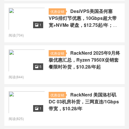
DesiVPS美国圣何塞
优惠促销
VPS排灯节优惠，10Gbps超大带
宽+NVMe 硬盘，$12.75起/年；
1

AMD 7950X 高性能 VPS，$17起/
阅读(704)
年
RackNerd 2025年9月终
优惠促销
极优惠汇总，Ryzen 7950X促销套
餐限时补货，$10.28/年起
5

阅读(844)
RackNerd 美国洛杉矶
优惠促销
DC 03机房补货，三网直连/1Gbps
带宽，$10.28/年
1

阅读(825)