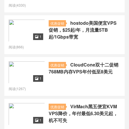
率高
阅读(4330)
hostodo美国便宜VPS
优惠促销
促销，$25起/年，月流量5TB
起/1Gbps带宽
1

阅读(866)
CloudCone双十二促销
优惠促销
768MB内存VPS年付低至8美元
1

阅读(1267)
VirMach黑五便宜KVM
优惠促销
VPS降价，年付最低6.30美元起，
机不可失
1
