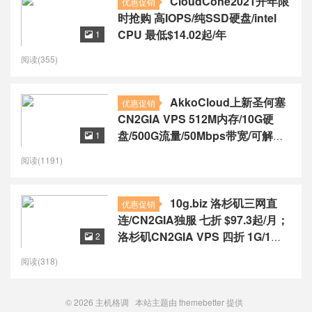
CloudCone2021开年限
优惠促销
时抢购 高IOPS/纯SSD硬盘/intel
CPU 最低$14.02起/年
1

阅读(355)
AkkoCloud上新圣何塞
优惠促销
CN2GIA VPS 512M内存/10G硬
盘/500G流量/50Mbps带宽/可解锁
1

Netflix ￥299/年
阅读(1191)
10g.biz 洛杉矶三网直
优惠促销
连/CN2GIA独服 七折 $97.3起/月；
洛杉矶CN2GIA VPS 四折 1G/1核
2

不限流 $3.58起/月
阅读(318)
© 2026
主机格调
本站主题由
themebetter
提供