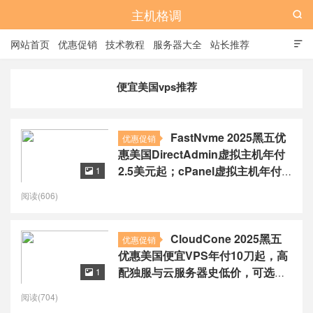
主机格调

网站首页
优惠促销
技术教程
服务器大全
站长推荐

全站标签
广告位
便宜美国vps推荐
FastNvme 2025黑五优
优惠促销
惠美国DirectAdmin虚拟主机年付
2.5美元起；cPanel虚拟主机年付
1

14.5美元起
阅读(606)
CloudCone 2025黑五
优惠促销
优惠美国便宜VPS年付10刀起，高
配独服与云服务器史低价，可选美
1

国洛杉矶/圣路易斯/雷斯顿
阅读(704)