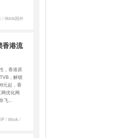
器
/
tiktok国外
ok 专线 VPS
解锁香港流
P属性，香港原
看TVB，解锁
9元起，香
三网优化网
飞...
IP
/
tiktok
/
VPS
/
原生ip
ps