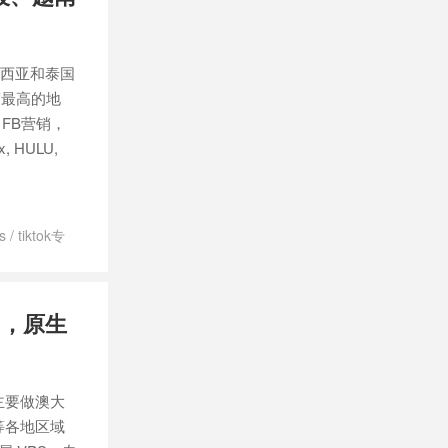
来西亚和泰国
度最高的地
, FB营销，
 HULU,
s
/
tiktok专
s推荐
/
东南
越南tiktok服
/
马来西亚原
/月，原生
主要做澳大
等各地区域