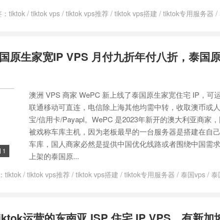
签：
tiktok
/
tiktok vps
/
tiktok vps推荐
/
tiktok vps搭建
/
tiktok专用服务器
/
ip vps
/
泰国原生vps
/
泰国原生住宅 IP
/
泰国原生家宽IP VPS
/
泰国家
国原生家宽IP VPS 月付九折年付八折，泰国原
澳洲 VPS 商家 WePC 新上线了泰国原生家宽住宅 IP，可运营
联通移动可直连，电信除上海其他均需中转，收取澳币或人民
宝/信用卡/Payapl。WePC 是2023年新开的澳大利亚商
被戏称车库主机，因为老板最早的一台服务器是搭建在自
车库，国人商家必然是提供中国优化线路或者围绕中国需
1

上架的泰国原...
：
tiktok
/
tiktok vps推荐
/
tiktok vps搭建
/
tiktok专用服务器
/
泰国vps
/
泰
PS
/
泰国家宽ip
iktok运营的东南亚 ISP 住宅 IP VPS，有新