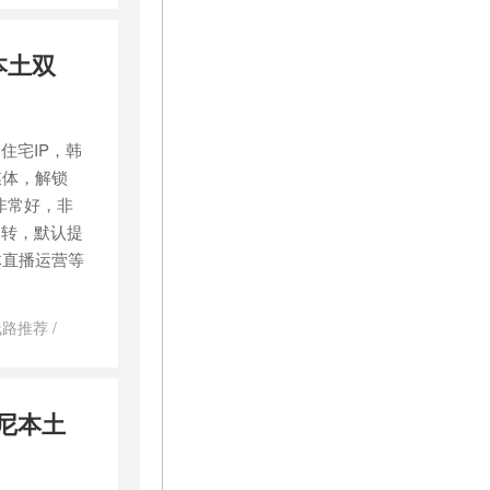
哪里买
/
美国
/
美国原生
本土双
的住宅IP，韩
媒体，解锁
效果非常好，非
中转，默认提
体直播运营等
 线路推荐
/
tiktok专用服
服务器
/
韩国
务器提供商推
印尼本土
国家宽 IP
/