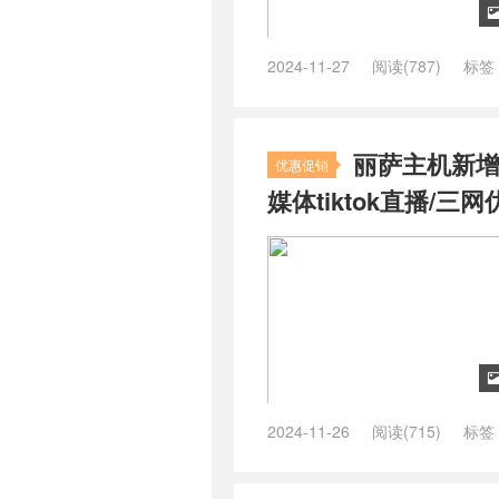
2024-11-27
阅读(787)
标签
服务器
/
tiktok独享ip
/
德国tiktok 
/
韩国TikTok vps
/
马来西亚TikTok
丽萨主机新增香
优惠促销
媒体tiktok直播/三
2024-11-26
阅读(715)
标签
tiktok vps推荐
/
tiktok专用服务器
解锁流媒体
/
香港ip vps
/
香港住宅 