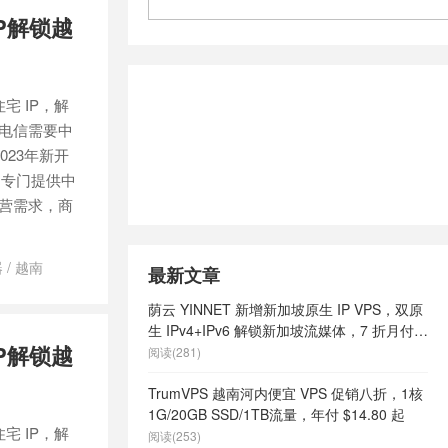
IP解锁越
住宅 IP，解
，电信需要中
023年新开
，专门提供中
运营需求，商
器
/
越南
最新文章
荫云 YINNET 新增新加坡原生 IP VPS，双原
生 IPv4+IPv6 解锁新加坡流媒体，7 折月付
IP解锁越
$7 起
阅读(281)
TrumVPS 越南河内便宜 VPS 促销八折，1核
1G/20GB SSD/1TB流量，年付 $14.80 起
住宅 IP，解
阅读(253)