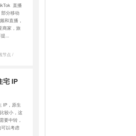
kTok 直播
，部分移动
视频和直播，
利亚商家，旅
...
 专线节点
/
原生ip搭建
/
vps
/
家
宅 IP
 IP，原生
宽都比较小，这
， 需要中转，
的可以考虑