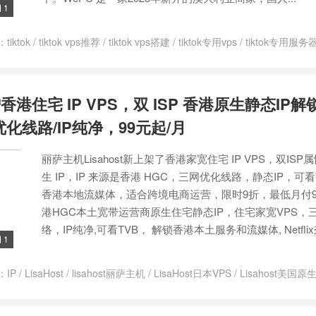
1

：
tiktok
/
tiktok vps推荐
/
tiktok vps搭建
/
tiktok专用vps
/
tiktok专用服务
vps
/
新加坡Tiktok vps
/
菲律宾TikTok vps
/
越南 TikTok VPS
/
越南 TikT
 vps
港住宅 IP VPS，双 ISP 香港原生静态IP
网优化线路/IP纯净，99元起/月
丽萨主机Lisahost新上架了香港家宽住宅 IP VPS，双IS
生 IP，IP 来源是香港 HGC，三网优化线路，静态IP，可
香港本地流媒体，适合跨境电商运营，限时9折，最低月付9
港HGC本土宽带运营商原生住宅静态IP，住宅家宽VPS，
络，IP纯净,可看TVB， 解锁香港本土服务和流媒体, Netflix奈
1

：
IP
/
LisaHost
/
lisahost丽萨主机
/
LisaHost日本VPS
/
Lisahost美国原生
/
tiktok专线vps
/
tiktok原生ip搭建
/
tiktok原生ip节点
/
tiktok国外服务器
/
IP VPS
/
香港住宅ip vps
/
香港原生ip服务器
/
香港原生vps
/
香港家宽 v