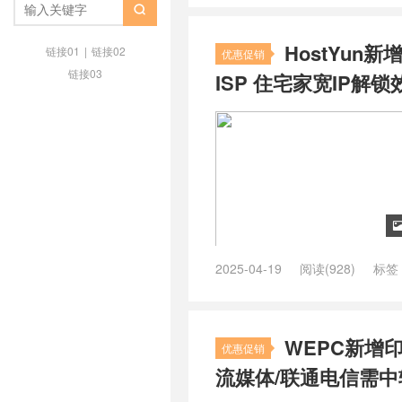
tiktok国外服务器
/
VPS
/
美国住宅

住宅ip服务器
/
美国原生ip
/
美国原
HostYun
vps
/
美国原生家庭ip
/
美国家宽
链接01
|
链接02
优惠促销
链接03
ISP 住宅家宽IP
2025-04-19
阅读(928)
标签
tiktok pop节点
/
tiktok vps带宽要
务器
/
tiktok直播vps
/
韩国vps
/
韩
住宅vps
/
韩国住宅服务器
/
韩国原
WEPC新增
荐
/
韩国原生vps
/
韩国原生vps
优惠促销
韩国家宽vps
/
韩国家庭ip
/
韩国家
流媒体/联通电信需中转