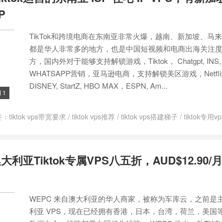
P
TikTok和跨境电商在东南亚非常火爆，越南、新加坡、马
都是华人非常多的地方，也是中国短视频和电商出海关注
方，国内外对于能够支持解锁游戏，Tiktok， Chatgpt, INS
WHATSAPP营销，亚马逊电商，支持解锁美区游戏，Netflix,
DISNEY, StartZ, HBO MAX，ESPN, Am...
1

签：
tiktok vps带宽要求
/
tiktok vps推荐
/
tiktok vps搭建梯子
/
tiktok专用vp
ktok服务器搭建
/
东南亚 vps
/
东南亚 原生IP
/
东南亚vps动态ip
/
东南亚vp
原生ip机房 tiktok
/
越南isp
/
越南isp ip
/
越南isp ip vps
/
越南isp vps
/
 原生ip
/
马来西亚vps推荐
/
马来西亚不限流量vps
/
马来西亚原生ip vps
大利亚Tiktok专属VPS八五折，AUD$12.90
WEPC 来自澳大利亚的华人商家，被称为车库云，之前是
利亚 VPS，现在已经拥有香港，日本，台湾，荷兰，美国