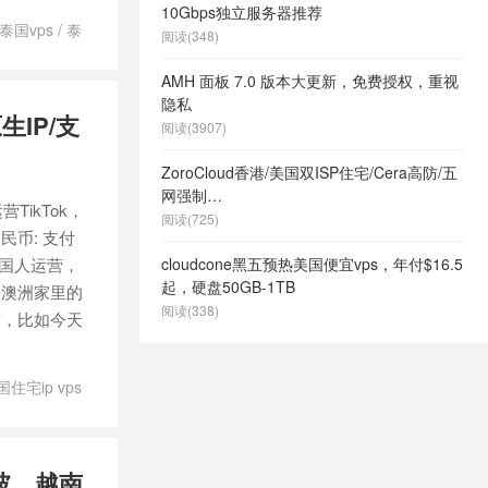
10Gbps独立服务器推荐
泰国vps
/
泰
阅读(348)
宽ip
AMH 面板 7.0 版本大更新，免费授权，重视
隐私
生IP/支
阅读(3907)
ZoroCloud香港/美国双ISP住宅/Cera高防/五
网强制
TikTok，
CN2GIA/AS9929/CMIN2/CHATGPT+TIKTOK
阅读(725)
币: 支付
专用服务器八折优惠，49元起/月
家，国人运营，
cloudcone黑五预热美国便宜vps，年付$16.5
起，硬盘50GB-1TB
己澳洲家里的
阅读(338)
求，比如今天
国住宅ip vps
加坡、越南