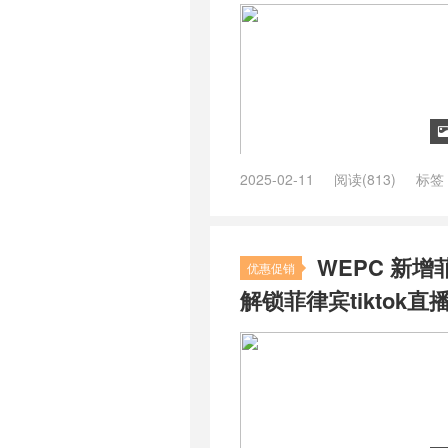
2025-02-11
阅读(813)
标签
tiktok 国外vps
/
tiktok专用ip
/
tik
tiktok原生ip节点
/
tiktok国外服务
宽
WEPC 新增菲
优惠促销
解锁菲律宾tiktok直播