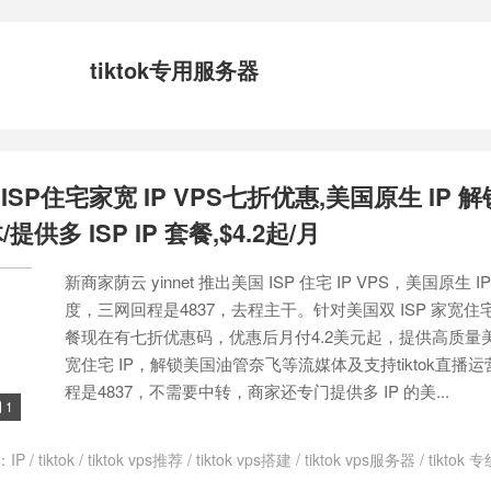
tiktok专用服务器
SP住宅家宽 IP VPS七折优惠,美国原生 IP 
提供多 ISP IP 套餐,$4.2起/月
新商家荫云 yinnet 推出美国 ISP 住宅 IP VPS，美国原生 I
度，三网回程是4837，去程主干。针对美国双 ISP 家宽住宅 I
餐现在有七折优惠码，优惠后月付4.2美元起，提供高质量
宽住宅 IP，解锁美国油管奈飞等流媒体及支持tiktok直播
程是4837，不需要中转，商家还专门提供多 IP 的美...
1

：
IP
/
tiktok
/
tiktok vps推荐
/
tiktok vps搭建
/
tiktok vps服务器
/
tiktok
tok专用vps
/
tiktok专用服务器
/
tiktok专线ip搭建
/
tiktok原生ip搭建
/
tikt