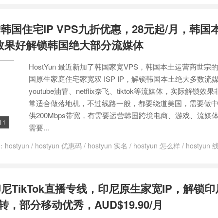
ip
/
美国住宅ip vps
/
美国住宅ip 平台推荐
/
美国住宅ipvps
/
美国住宅ip
生ip vps
/
美国原生ip vps推荐
/
美国原生ip服务器
/
美国原生ip节点分享
新增韩国住宅IP VPS九折优惠，28元起/月，韩国
/
美国家宽ip
/
美国家宽ipvps
/
美国家宽vps
/
美国家宽服务器
解锁效果好解锁韩国绝大部分流媒体
HostYun 最近新加了韩国家宽VPS，韩国本土运营商世宗
国原生家庭住宅家宽双 ISP IP，解锁韩国本土绝大多数流
youtube油管、netflix奈飞、tiktok等流媒体，实际解锁
常适合做落地机，不过线路一般，都要绕道美国，需要做
供200Mbps带宽，有需要运营韩国跨境电商、游戏、流媒
1

需要...
：
hostyun
/
hostyun 优惠码
/
hostyun 实名
/
hostyun 怎么样
/
hostyun
求
/
tiktok vps推荐
/
tiktok vps搭建梯子
/
tiktok 跨境专线
/
tiktok专用vps
/
国vps 双isp
/
韩国vps 双isp ip
/
韩国住宅 IP
/
韩国住宅ip
/
韩国住宅ip
生 IP
/
韩国原生IP
/
韩国原生ip vps
/
韩国原生ip服务器
/
韩国原生ip服
印尼TikTok直播专线，印尼原生家宽IP，解锁
测评
/
韩国原生家庭ip
/
韩国原生服务器
/
韩国双isp ip
/
韩国双isp vps
/
韩
庭vps
/
韩国家庭服务器
/
韩国本土ip
/
韩国本土VPS
/
韩国本土服务器
，部分移动优秀，AUD$19.90/月