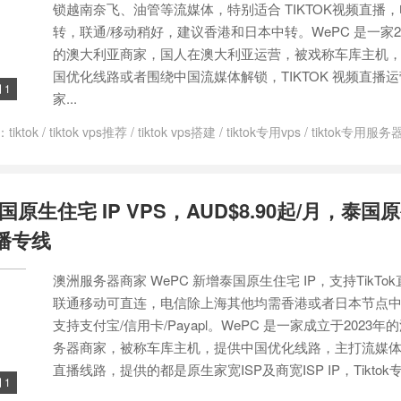
锁越南奈飞、油管等流媒体，特别适合 TIKTOK视频直播
转，联通/移动稍好，建议香港和日本中转。WePC 是一家2
的澳大利亚商家，国人在澳大利亚运营，被戏称车库主机
国优化线路或者围绕中国流媒体解锁，TIKTOK 视频直播
1

家...
：
tiktok
/
tiktok vps推荐
/
tiktok vps搭建
/
tiktok专用vps
/
tiktok专用服务
PS
/
越南tiktok vps
/
越南原生ip
/
越南原生IP VPS
国原生住宅 IP VPS，AUD$8.90起/月，泰国原
直播专线
澳洲服务器商家 WePC 新增泰国原生住宅 IP，支持TikTo
联通移动可直连，电信除上海其他均需香港或者日本节点中
支持支付宝/信用卡/Payapl。WePC 是一家成立于2023
务器商家，被称车库主机，提供中国优化线路，主打流媒体和 T
直播线路，提供的都是原生家宽ISP及商宽ISP IP，Tiktok专用
1
