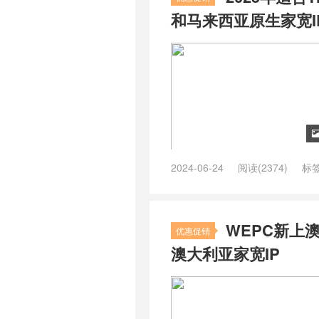
和马来西亚原生家宽I
2024-06-24
阅读(2374)
标
用服务器
/
tiktok国外服务器
/
ti
亚vps搭建
/
东南亚便宜vps
/
新加坡
务器
/
越南vps主机
/
马来西亚 vps
WEPC新上澳
生vps
优惠促销
澳大利亚家宽IP