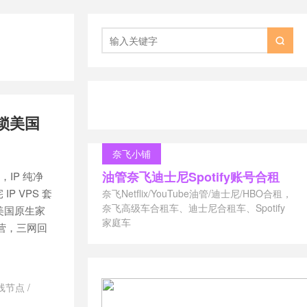

解锁美国
奈飞小铺
油管奈飞迪士尼Spotify账号合租
P，IP 纯净
P VPS 套
奈飞Netflix/YouTube油管/迪士尼/HBO合租，
奈飞高级车合租车、迪士尼合租车、Spotify
美国原生家
家庭车
运营，三网回
 专线节点
/
ok原生ip节点
/