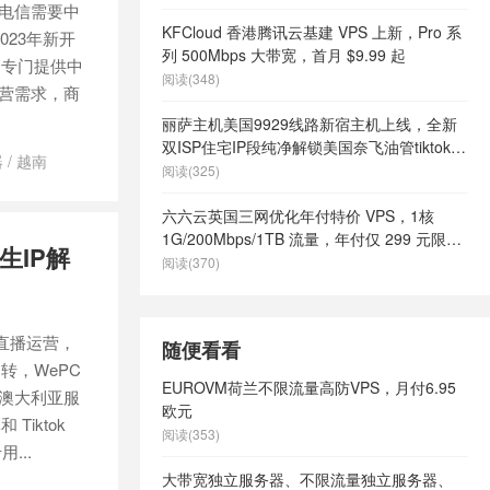
，电信需要中
KFCloud 香港腾讯云基建 VPS 上新，Pro 系
023年新开
列 500Mbps 大带宽，首月 $9.99 起
，专门提供中
阅读(348)
运营需求，商
丽萨主机美国9929线路新宿主机上线，全新
双ISP住宅IP段纯净解锁美国奈飞油管tiktok等
器
/
越南
流媒体，月付68元起
阅读(325)
六六云英国三网优化年付特价 VPS，1核
1G/200Mbps/1TB 流量，年付仅 299 元限量
生IP解
66 个
阅读(370)
k直播运营，
随便看看
转，WePC
EUROVM荷兰不限流量高防VPS，月付6.95
年的澳大利亚服
欧元
iktok
阅读(353)
...
大带宽独立服务器、不限流量独立服务器、