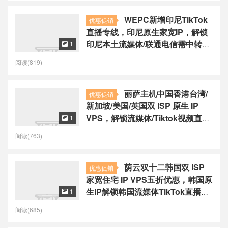
WEPC新增印尼TikTok
优惠促销
直播专线，印尼原生家宽IP，解锁
印尼本土流媒体/联通电信需中转，
1

部分移动优秀，AUD$19.90/月
阅读(819)
丽萨主机中国香港台湾/
优惠促销
新加坡/美国/英国双 ISP 原生 IP
VPS，解锁流媒体/Tiktok视频直播
1

运营IP纯净度高
阅读(763)
荫云双十二韩国双 ISP
优惠促销
家宽住宅 IP VPS五折优惠，韩国原
生IP解锁韩国流媒体TikTok直播，
1

$6起/月
阅读(685)