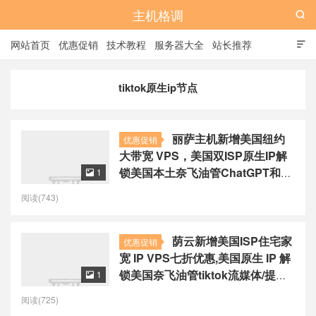
主机格调

网站首页
优惠促销
技术教程
服务器大全
站长推荐

全站标签
广告位
tiktok原生ip节点
丽萨主机新增美国纽约
优惠促销
大带宽 VPS，美国双ISP原生IP解
锁美国本土奈飞油管ChatGPT和
1

TIKTOK流媒体，68元起/月
阅读(743)
荫云新增美国ISP住宅家
优惠促销
宽 IP VPS七折优惠,美国原生 IP 解
锁美国奈飞油管tiktok流媒体/提供
1

多 ISP IP 套餐,$4.2起/月
阅读(725)