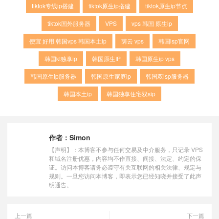
tiktok专线ip搭建
tiktok原生ip搭建
tiktok原生ip节点
tiktok国外服务器
VPS
vps 韩国 原生ip
便宜 好用 韩国vps 韩国本土ip
荫云 vps
韩国isp官网
韩国kt独享ip
韩国原生IP
韩国原生ip vps
韩国原生ip服务器
韩国原生家庭ip
韩国双isp服务器
韩国本土ip
韩国独享住宅双sip
作者：
Simon
【声明】：本博客不参与任何交易及中介服务，只记录 VPS
和域名注册优惠，内容均不作直接、间接、法定、约定的保
证。访问本博客请务必遵守有关互联网的相关法律、规定与
规则。一旦您访问本博客，即表示您已经知晓并接受了此声
明通告。
上一篇
下一篇