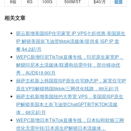
8核
8G
100G
500M/5T
$40/月
链接
相关文章
荫云新增美国ISP住宅家宽 IP VPS七折优惠,美国原生
IP 解锁美国奈飞油管tiktok流媒体/提供多 ISP IP 套
餐,$4.2起/月
WEPC新增印尼TikTok直播专线，印尼原生家宽IP，
解锁印尼本土流媒体/联通电信需中转，部分移动优
秀，AUD$19.90/月
丽萨主机新上韩国双ISP原生住宅静态IP，家宽住宅IP
原生VPS解锁韩国tiktok/三网优化线路，99元起/月
丽萨主机新增美国纽约大带宽 VPS，美国双ISP原生
IP解锁美国本土奈飞油管ChatGPT和TIKTOK流媒
体，68元起/月
WEPC新增日本TikTok直播专线，日本IIJ和软银三网
优化无需中转/日本原生IP解锁日本流媒体，