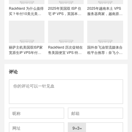
RackNerd 为什么值得
2025年英国双 ISP 住
2025年越南本土 VPS
买？年付10美元美国
宅 IP VPS，英国本土
服务器商家，越南原生
便宜VPS + 机房选择与
原生IP/适合英国本土
IP解锁流媒体tiktok直
免费获取双倍流量 (附
流媒体、跨境电商和
播运营
LET代回复)
tiktok运营
丽萨主机美国双ISP家
RackNerd 历次促销在
国外奈飞油管流媒体合
宽原生IP VPS年付特
售美国便宜 VPS 特价
租平台推荐：奈飞小
价套餐尝鲜，可选美国
套餐，推荐洛杉矶
铺、蜜糖商店、环球巴
联通4837和9929线
DC02机房，稳定性和
士和银河录像局
路，解锁美国本土服务
在线率高
评论
9+3=