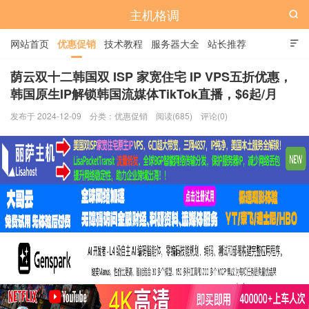
主机格调

网站首页
优惠促销
技术教程
服务器大全
站长推荐

全站标签
广告位
荫云双十二韩国双 ISP 家宽住宅 IP VPS五折优惠，
韩国原生IP解锁韩国流媒体TikTok直播，$6起/月
发布于 2024-12-09
分类：
优惠促销
阅读(685)
评论(0)