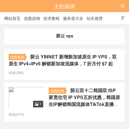
主机格调

网站首页
优惠促销
技术教程
服务器大全
站长推荐

全站标签
广告位
荫云 vps
荫云 YINNET 新增新加坡原生 IP VPS，双
优惠促销
原生 IPv4+IPv6 解锁新加坡流媒体，7 折月付 $7 起
阅读(289)
荫云双十二韩国双 ISP
优惠促销
家宽住宅 IP VPS五折优惠，韩国原
生IP解锁韩国流媒体TikTok直播，
1

$6起/月
阅读(679)