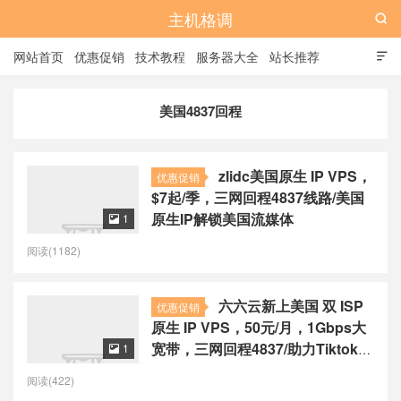
主机格调

网站首页
优惠促销
技术教程
服务器大全
站长推荐

全站标签
广告位
美国4837回程
zlidc美国原生 IP VPS，
优惠促销
$7起/季，三网回程4837线路/美国
原生IP解锁美国流媒体
1

阅读(1182)
六六云新上美国 双 ISP
优惠促销
原生 IP VPS，50元/月，1Gbps大
宽带，三网回程4837/助力Tiktok业
1

务
阅读(422)