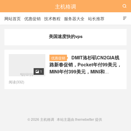
主机格调

网站首页
优惠促销
技术教程
服务器大全
站长推荐

全站标签
广告位
美国速度快的vps
DMIT洛杉矶CN2GIA线
优惠促销
路新春促销，Pocket年付99美元，
MINI年付399美元，MINI和
1

STARTER可升级2GB内存
阅读(332)
© 2026
主机格调
本站主题由
themebetter
提供