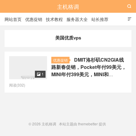
主机格调

网站首页
优惠促销
技术教程
服务器大全
站长推荐

全站标签
广告位
美国优质vps
DMIT洛杉矶CN2GIA线
优惠促销
路新春促销，Pocket年付99美元，
MINI年付399美元，MINI和
1

STARTER可升级2GB内存
阅读(332)
© 2026
主机格调
本站主题由
themebetter
提供