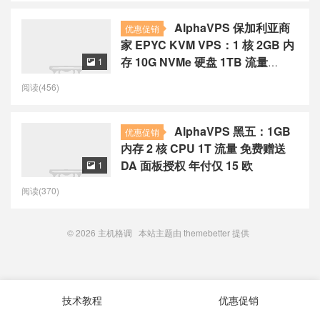
AlphaVPS 保加利亚商
优惠促销
家 EPYC KVM VPS：1 核 2GB 内
存 10G NVMe 硬盘 1TB 流量
1

€3.99/月
阅读(456)
AlphaVPS 黑五：1GB
优惠促销
内存 2 核 CPU 1T 流量 免费赠送
DA 面板授权 年付仅 15 欧
1

阅读(370)
© 2026
主机格调
本站主题由
themebetter
提供
技术教程
优惠促销