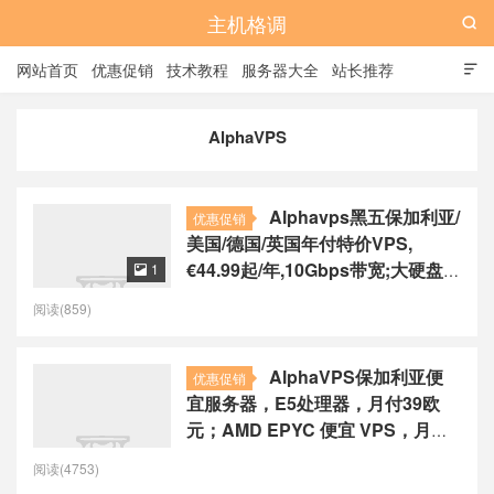
主机格调

网站首页
优惠促销
技术教程
服务器大全
站长推荐

全站标签
广告位
AlphaVPS
Alphavps黑五保加利亚/
优惠促销
美国/德国/英国年付特价VPS,
€44.99起/年,10Gbps带宽;大硬盘
1

大盘鸡vps,€19.99起/年,250GB
阅读(859)
HDD
AlphaVPS保加利亚便
优惠促销
宜服务器，E5处理器，月付39欧
元；AMD EPYC 便宜 VPS，月付
3.99欧元
阅读(4753)