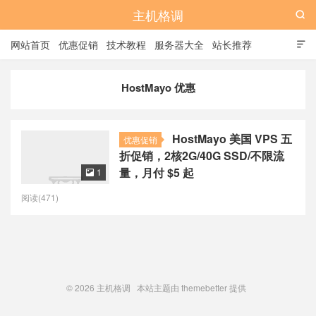
主机格调

网站首页
优惠促销
技术教程
服务器大全
站长推荐

全站标签
广告位
HostMayo 优惠
HostMayo 美国 VPS 五
优惠促销
折促销，2核2G/40G SSD/不限流
量，月付 $5 起
1

阅读(471)
© 2026
主机格调
本站主题由
themebetter
提供