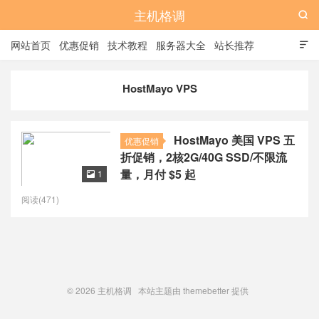
主机格调

网站首页
优惠促销
技术教程
服务器大全
站长推荐

全站标签
广告位
HostMayo VPS
HostMayo 美国 VPS 五
优惠促销
折促销，2核2G/40G SSD/不限流
量，月付 $5 起
1

阅读(471)
© 2026
主机格调
本站主题由
themebetter
提供