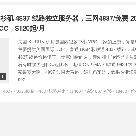
/
KURUN 促销
/
KURUN 免费 VPS
/
KURUN 免费 VPS 2026
/
KURUN 
解锁
/
KURUN 酷润云
/
KURUN 靠谱吗
/
搬瓦工联通 9929
洛杉矶 4837 线路独立服务器，三网4837/免费 20
CC，$120起/月
美国 KURUN 机房是国内很多中小 VPS 商家的上游，算
主要提供美国国际 BGP、普通 BGP 和联通 4837 线路，
4837 线路价格便宜、带宽也给的大，建站和中转还是非常
看有时候丢包和延迟比不上电信 CN2 GIA 和联通 9929 
家带宽大啊，4837 如同大马路，好几条车道，效果在浙江
1

992...
：
4837
/
9929线路与4837线路对比
/
as4837
/
AS4837 VPS
/
as4837 
/
kurun cloud怎么样
/
KURUN CLOUD洛杉矶独立服务器
/
KURUN CL
RUN机房
/
lax 三网回程4837
/
三网回程 4837
/
三网回程4837
/
中国骨
/
洛杉矶KURUN机房
/
美国4837
/
美国4837线路
/
美国大带宽vps
/
联通4