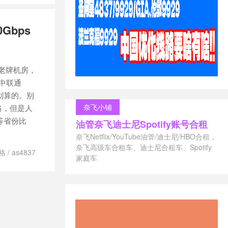
建站
/
Gbps
是老牌机房，
其中联通
划算的。别
奈飞小铺
线路，但是人
等省份比
油管奈飞迪士尼Spotify账号合租
奈飞Netflix/YouTube油管/迪士尼/HBO合租，
奈飞高级车合租车、迪士尼合租车、Spotify
价格
/
as4837
家庭车
OUD美国服务
干网络线路图
837和9929