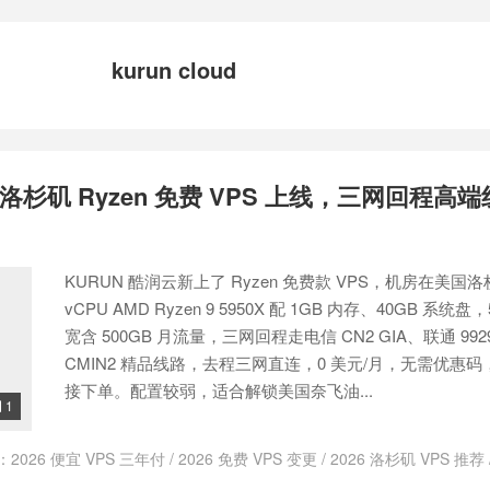
kurun cloud
国洛杉矶 Ryzen 免费 VPS 上线，三网回程高端
KURUN 酷润云新上了 Ryzen 免费款 VPS，机房在美国
vCPU AMD Ryzen 9 5950X 配 1GB 内存、40GB 系统盘，
宽含 500GB 月流量，三网回程走电信 CN2 GIA、联通 99
CMIN2 精品线路，去程三网直连，0 美元/月，无需优惠
接下单。配置较弱，适合解锁美国奈飞油...
1

：
2026 便宜 VPS 三年付
/
2026 免费 VPS 变更
/
2026 洛杉矶 VPS 推荐
流量
/
AMD Ryzen 9 5950X
/
AS9929 CMIN2线路
/
kurun cloud
/
KURUN 