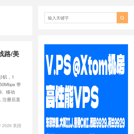

线路/美
洛杉矶，1
50Mbps 带
29、移动
码，注册后直
/
2026 美国
VPS
/