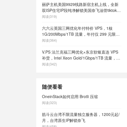
丽萨主机美国9929线路新宿主机上线，全新
双ISP住宅IP段纯净解锁美国奈飞油管tiktok等
流媒体，月付68元起
阅读(319)
六六云英国三网优化年付特价 VPS，1核
1G/200Mbps/1TB 流量，年付仅 299 元限量
66 个
阅读(364)
V.PS 法兰克福三网优化+东京软银直连 VPS
补货，Intel Xeon Gold/1Gbps/1TB 流量，月
付 €6.95 起
阅读(342)
随便看看
OneinStack如何启用 Brotli 压缩
阅读(323)
筋斗云台湾不限流量独立服务器，1200元起/
月，台湾原生IP解锁奈飞
阅读(458)