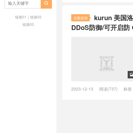
KURUN 优惠
/
KURUN 便宜 VPS

KURUN 怎么样 2026
/
KURUN 
kurun 美国
链接01
|
链接02
优惠促销
链接03
DDoS防御/可开启防 
2023-12-13
阅读(737)
标签
线路
/
as4837联通
/
kurun cloud
器优质提供商
/
kurun怎么样
/
KU
/
丽萨主机怎么样
/
丽萨主机测评
/
联通4837线路
/
联通as4837