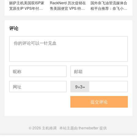
丽萨主机美国双ISP家
RackNerd 历次促销在
国外奈飞油管流媒体合
宽原生IP VPS年付特
售美国便宜 VPS 特价
租平台推荐：奈飞小
价套餐尝鲜，可选美国
套餐，推荐洛杉矶
铺、蜜糖商店、环球巴
联通4837和9929线
DC02机房，稳定性和
士和银河录像局
路，解锁美国本土服务
在线率高
评论
9+3=
© 2026
主机格调
本站主题由
themebetter
提供