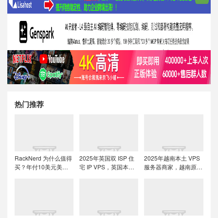
热门推荐
RackNerd 为什么值得
2025年英国双 ISP 住
2025年越南本土 VPS
买？年付10美元美国
宅 IP VPS，英国本土
服务器商家，越南原生
便宜VPS + 机房选择与
原生IP/适合英国本土
IP解锁流媒体tiktok直
免费获取双倍流量 (附
流媒体、跨境电商和
播运营
LET代回复)
tiktok运营