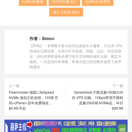
KURUN 解锁
KURUN 酷润云
KURUN 靠谱吗
搬瓦工联通 9929
作者：
Simon
【声明】：本博客不参与任何交易及中介服务，只记录 VPS
和域名注册优惠，内容均不作直接、间接、法定、约定的保
证。访问本博客请务必遵守有关互联网的相关法律、规定与
规则。一旦您访问本博客，即表示您已经知晓并接受了此声
明通告。
上一篇
下一篇
PawnHoster 德国 LiteSpeed
ServerHost 不限流量16GB大内
NVMe 虚拟主机促销，10GB 空
存 VPS 闪购，1Gbps带宽不限制
间+cPanel+首年免费域名，
流量/240GB NVMe起，年付
$0.95/月起
$99.99