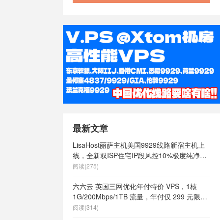
最新文章
LisaHost丽萨主机美国9929线路新宿主机上
线，全新双ISP住宅IP段风控10%极度纯净，
月付68元起
阅读(275)
六六云 英国三网优化年付特价 VPS，1核
1G/200Mbps/1TB 流量，年付仅 299 元限量
66 个
阅读(314)