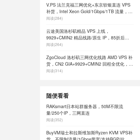
V.PS 法兰克福三网优化+东京软银直连 VPS
补货，Intel Xeon Gold/1Gbps/1TB 流量，月
付 €6.95 起
阅读(284)
云途美国洛杉矶精品 VPS 上线，
9929+CMIN2 精品线路/原生 IP，85折后
¥18.7/月起
阅读(264)
ZgoCloud 洛杉矶三网优化线路 AMD VPS 补
货，CN2 GIA+9929+CMIN2 回程全优化，年
付 $52 起
阅读(314)
随便看看
RAKsmart日本站群服务器，50M不限流
量/250个IP，三网直连
阅读(352)
BuyVM瑞士和拉斯维加斯Ryzen KVM VPS补
货，不限制流量/1Gbps带宽/支持BGP/抗