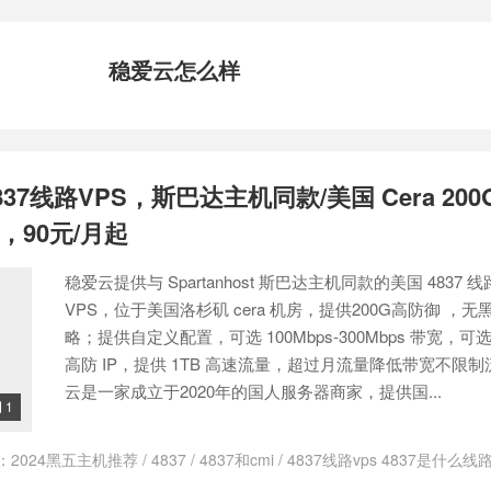
稳爱云怎么样
37线路VPS，斯巴达主机同款/美国 Cera 20
宽，90元/月起
稳爱云提供与 Spartanhost 斯巴达主机同款的美国 4837 
VPS，位于美国洛杉矶 cera 机房，提供200G高防御 ，
略；提供自定义配置，可选 100Mbps-300Mbps 带宽，可选
高防 IP，提供 1TB 高速流量，超过月流量降低带宽不限制
云是一家成立于2020年的国人服务器商家，提供国...
1

：
2024黑五主机推荐
/
4837
/
4837和cmi
/
4837线路vps 4837是什么线
37 VPS
/
as4837 价格
/
as4837线路
/
as4837联通
/
cera
/
cmin2线路
/