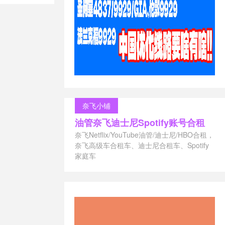
西雅图
/
回程4837
/
巴达vps
惠码
/
斯巴
五优惠
/
斯巴
7
/
美国4837
4837线路
/
/
香港VPS
/
奈飞小铺
油管奈飞迪士尼Spotify账号合租
奈飞Netflix/YouTube油管/迪士尼/HBO合租，
奈飞高级车合租车、迪士尼合租车、Spotify
家庭车