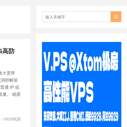

0G高防
线路大宽带
无黑洞秒解策
普通 IP 或
流量。 稳爱
路
/
9929线路
lax 三网回程