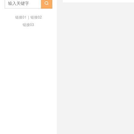
4837
/
SpartanHost
/
spartanhost

spartanhost 黑五
/
spartanhost.
中国骨干网络线路图
/
丽萨主机怎
链接01
|
链接02
cmin2
/
斯巴达vps优惠码
/
斯巴达
链接03
达同款
/
斯巴达服务器
/
斯巴达服
达黑五多少钱
/
日本VPS
/
流媒体
线路
/
美国Cera vps
/
美国大带宽v
联通as4837
/
西雅图VPS
/
西雅
香港沙田机房
/
香港独立服务器
/