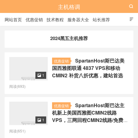
主机格调

网站首页
优惠促销
技术教程
服务器大全
站长推荐

全站标签
广告位
2024黑五主机推荐
SpartanHost斯巴达美
优惠促销
国西雅图联通 4837 VPS和移动
CMIN2 补货八折优惠，建站首选
1

阅读(693)
SpartanHost斯巴达主
优惠促销
机新上美国西雅图CMIN2线路
VPS，三网回程CMIN2线路/免费
1

20Gbps 防御，$24起/月
阅读(651)