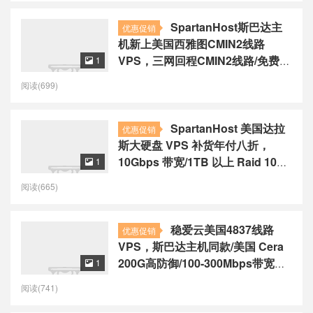
SpartanHost斯巴达主
优惠促销
机新上美国西雅图CMIN2线路
VPS，三网回程CMIN2线路/免费
1

20Gbps 防御，$24起/月
阅读(699)
SpartanHost 美国达拉
优惠促销
斯大硬盘 VPS 补货年付八折，
10Gbps 带宽/1TB 以上 Raid 10
1

HDD，$6起/月
阅读(665)
稳爱云美国4837线路
优惠促销
VPS，斯巴达主机同款/美国 Cera
200G高防御/100-300Mbps带宽，
1

90元/月起
阅读(741)