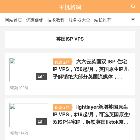
主机格调

网站首页
优惠促销
技术教程
服务器大全
站长推荐

全站标签
广告位
英国ISP VPS
六六云英国双 ISP 住宅
优惠促销
IP VPS，¥50起/月，英国原生IP几
乎解锁绝大部分英国流媒体，
1

tiktok运营数据好
阅读(1096)
lightlayer新增英国原生
优惠促销
IP VPS，$19起/月，可选英国原生/
双ISP住宅IP，解锁英国tiktok奈飞
1

流媒体
阅读(1142)