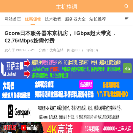
主机格调

网站首页
优惠促销
技术教程
服务器大全
站长推荐

全站标签
广告位
Gcore日本服务器东京机房，1Gbps起大带宽，
€2.75/Mbps按需付费
发布于 2021-07-21
分类：
优惠促销
阅读(330)
评论(0)