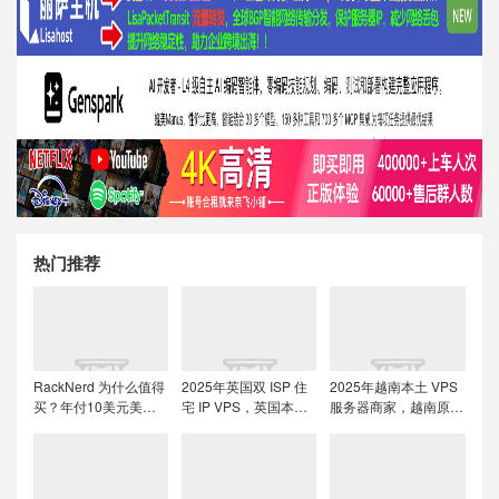
热门推荐
RackNerd 为什么值得
2025年英国双 ISP 住
2025年越南本土 VPS
买？年付10美元美国
宅 IP VPS，英国本土
服务器商家，越南原生
便宜VPS + 机房选择与
原生IP/适合英国本土
IP解锁流媒体tiktok直
免费获取双倍流量 (附
流媒体、跨境电商和
播运营
LET代回复)
tiktok运营