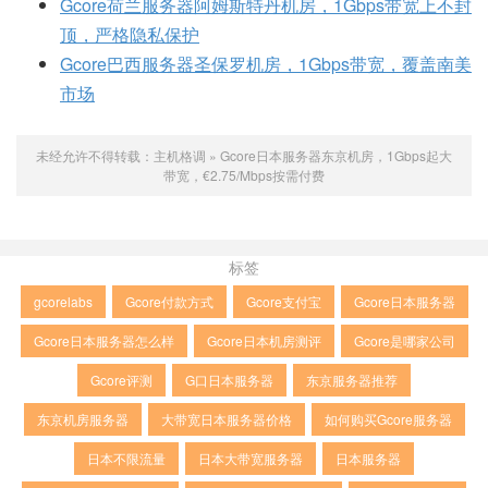
Gcore荷兰服务器阿姆斯特丹机房，1Gbps带宽上不封
顶，严格隐私保护
Gcore巴西服务器圣保罗机房，1Gbps带宽，覆盖南美
市场
未经允许不得转载：
主机格调
»
Gcore日本服务器东京机房，1Gbps起大
带宽，€2.75/Mbps按需付费
标签
gcorelabs
Gcore付款方式
Gcore支付宝
Gcore日本服务器
Gcore日本服务器怎么样
Gcore日本机房测评
Gcore是哪家公司
Gcore评测
G口日本服务器
东京服务器推荐
东京机房服务器
大带宽日本服务器价格
如何购买Gcore服务器
日本不限流量
日本大带宽服务器
日本服务器