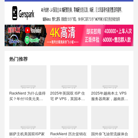
热门推荐
RackNerd 为什么值得
2025年英国双 ISP 住
2025年越南本土 VPS
买？年付10美元美国
宅 IP VPS，英国本土
服务器商家，越南原生
便宜VPS + 机房选择与
原生IP/适合英国本土
IP解锁流媒体tiktok直
免费获取双倍流量 (附
流媒体、跨境电商和
播运营
LET代回复)
tiktok运营
丽萨主机美国双ISP家
RackNerd 历次促销在
国外奈飞油管流媒体合