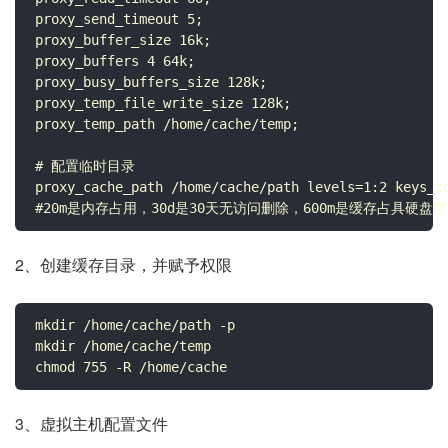
proxy_send_timeout 5;

proxy_buffer_size 16k;

proxy_buffers 4 64k;

proxy_busy_buffers_size 128k;

proxy_temp_file_write_size 128k;

proxy_temp_path /home/cache/temp;

# 配置临时目录

proxy_cache_path /home/cache/path levels=1:2 keys_zo
#20m是内存占用，30d是30天无访问删除，600m是缓存占具硬盘空
2、创建缓存目录，并赋予权限
mkdir /home/cache/path -p

mkdir /home/cache/temp

chmod 755 -R /home/cache
3、虚拟主机配置文件