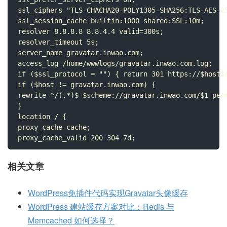
ssl_ciphers "TLS-CHACHA20-POLY1305-SHA256:TLS-AES-2
ssl_session_cache builtin:1000 shared:SSL:10m;

resolver 8.8.8.8 8.8.4.4 valid=300s;

resolver_timeout 5s;

server_name gravatar.inwao.com;

access_log /home/wwwlogs/gravatar.inwao.com.log;

if ($ssl_protocol = "") { return 301 https://$host$r
if ($host != gravatar.inwao.com) {

rewrite ^/(.*)$ $scheme://gravatar.inwao.com/$1 perm
}

location / {

proxy_cache cache;

proxy_cache_valid 200 304 7d;
相关文章
WordPress免插件代码实现Gravatar头像缓存
WordPress 建站缓存方案对比：Redis 与
Memcached 如何选择？