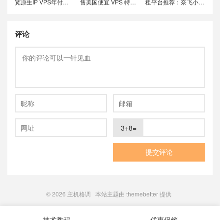
宽原生IP VPS年付特
售美国便宜 VPS 特价
租平台推荐：奈飞小
价套餐尝鲜，可选美国
套餐，推荐洛杉矶
铺、蜜糖商店、环球巴
联通4837和9929线
DC02机房，稳定性和
士和银河录像局
路，解锁美国本土服务
在线率高
评论
3+8=
© 2026
主机格调
本站主题由
themebetter
提供
技术教程
优惠促销