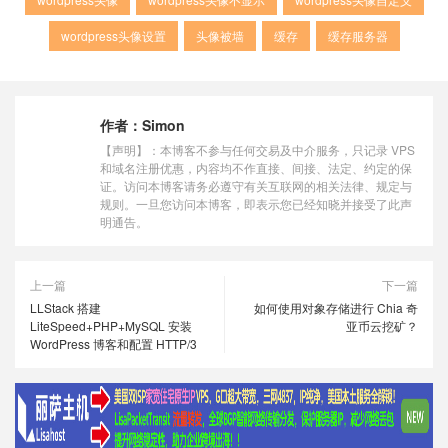
wordpress头像设置
头像被墙
缓存
缓存服务器
作者：
Simon
【声明】：本博客不参与任何交易及中介服务，只记录 VPS
和域名注册优惠，内容均不作直接、间接、法定、约定的保
证。访问本博客请务必遵守有关互联网的相关法律、规定与
规则。一旦您访问本博客，即表示您已经知晓并接受了此声
明通告。
上一篇
下一篇
LLStack 搭建
如何使用对象存储进行 Chia 奇
LiteSpeed+PHP+MySQL 安装
亚币云挖矿？
WordPress 博客和配置 HTTP/3