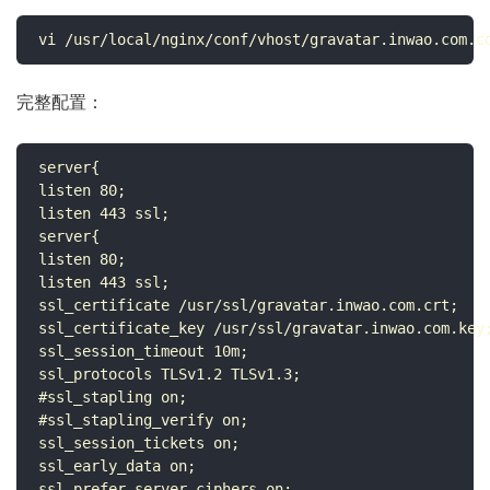
vi /usr/local/nginx/conf/vhost/gravatar.inwao.com.c
完整配置：
server{

listen 80;

listen 443 ssl;

server{

listen 80;

listen 443 ssl;

ssl_certificate /usr/ssl/gravatar.inwao.com.crt;

ssl_certificate_key /usr/ssl/gravatar.inwao.com.key;
ssl_session_timeout 10m;

ssl_protocols TLSv1.2 TLSv1.3;

#ssl_stapling on;

#ssl_stapling_verify on;

ssl_session_tickets on;

ssl_early_data on;

ssl_prefer_server_ciphers on;
