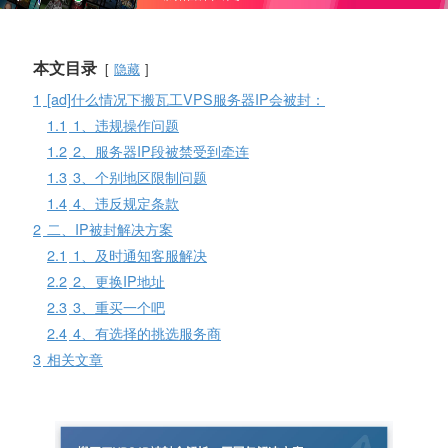
本文目录
隐藏
1
[ad]什么情况下搬瓦工VPS服务器IP会被封：
1.1
1、违规操作问题
1.2
2、服务器IP段被禁受到牵连
1.3
3、个别地区限制问题
1.4
4、违反规定条款
2
二、IP被封解决方案
2.1
1、及时通知客服解决
2.2
2、更换IP地址
2.3
3、重买一个吧
2.4
4、有选择的挑选服务商
3
相关文章