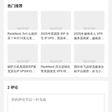
热门推荐
RackNerd 为什么值得
2025年英国双 ISP 住
2025年越南本土 VPS
买？年付10美元美国
宅 IP VPS，英国本土
服务器商家，越南原生
便宜VPS + 机房选择与
原生IP/适合英国本土
IP解锁流媒体tiktok直
免费获取双倍流量 (附
流媒体、跨境电商和
播运营
LET代回复)
tiktok运营
丽萨主机美国双ISP家
RackNerd 历次促销在
国外奈飞油管流媒体合
宽原生IP VPS年付特
售美国便宜 VPS 特价
租平台推荐：奈飞小
价套餐尝鲜，可选美国
套餐，推荐洛杉矶
铺、蜜糖商店、环球巴
联通4837和9929线
DC02机房，稳定性和
士和银河录像局
路，解锁美国本土服务
在线率高
2 评论