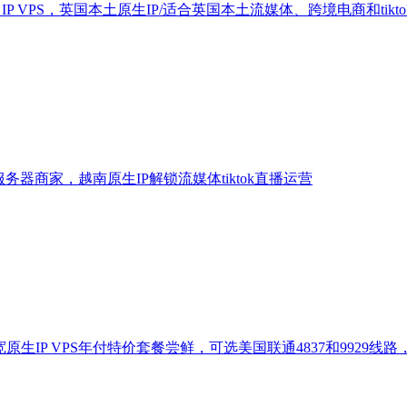
住宅 IP VPS，英国本土原生IP/适合英国本土流媒体、跨境电商和tikt
 服务器商家，越南原生IP解锁流媒体tiktok直播运营
宽原生IP VPS年付特价套餐尝鲜，可选美国联通4837和9929线