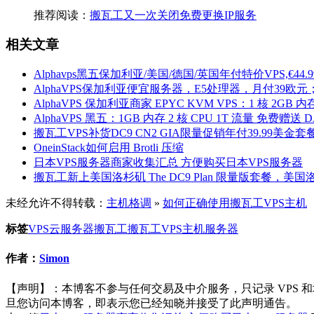
推荐阅读：
搬瓦工又一次关闭免费更换IP服务
相关文章
Alphavps黑五保加利亚/美国/德国/英国年付特价VPS,€44.99起
AlphaVPS保加利亚便宜服务器，E5处理器，月付39欧元；A
AlphaVPS 保加利亚商家 EPYC KVM VPS：1 核 2GB 内存 
AlphaVPS 黑五：1GB 内存 2 核 CPU 1T 流量 免费赠送
搬瓦工VPS补货DC9 CN2 GIA限量促销年付39.99美金套
OneinStack如何启用 Brotli 压缩
日本VPS服务器商家收集汇总 方便购买日本VPS服务器
搬瓦工新上美国洛杉矶 The DC9 Plan 限量版套餐，美国洛杉矶 
未经允许不得转载：
主机格调
»
如何正确使用搬瓦工VPS主机
标签
VPS
云服务器
搬瓦工
搬瓦工VPS主机
服务器
作者：
Simon
【声明】：本博客不参与任何交易及中介服务，只记录 VPS
旦您访问本博客，即表示您已经知晓并接受了此声明通告。