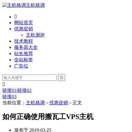
主机格调

网站首页
优惠促销
主机测评
技术教程
服务器大全
站长推荐
全站标签
广告位


链接01
|
链接02
链接03
当前位置：
主机格调
优惠促销
正文
>
>
如何正确使用搬瓦工VPS主机
发布于 2019-03-25