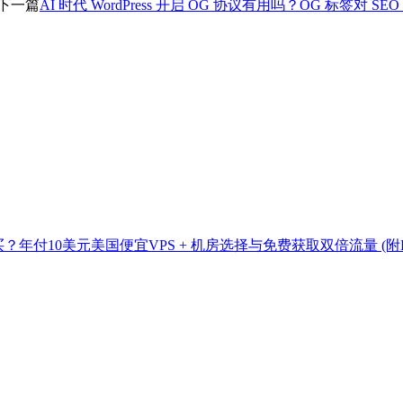
下一篇
AI 时代 WordPress 开启 OG 协议有用吗？OG 标签对 
值得买？年付10美元美国便宜VPS + 机房选择与免费获取双倍流量 (附