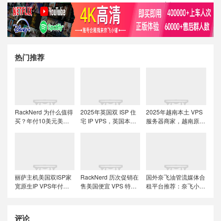
热门推荐
RackNerd 为什么值得
2025年英国双 ISP 住
2025年越南本土 VPS
买？年付10美元美国
宅 IP VPS，英国本土
服务器商家，越南原生
便宜VPS + 机房选择与
原生IP/适合英国本土
IP解锁流媒体tiktok直
免费获取双倍流量 (附
流媒体、跨境电商和
播运营
LET代回复)
tiktok运营
丽萨主机美国双ISP家
RackNerd 历次促销在
国外奈飞油管流媒体合
宽原生IP VPS年付特
售美国便宜 VPS 特价
租平台推荐：奈飞小
价套餐尝鲜，可选美国
套餐，推荐洛杉矶
铺、蜜糖商店、环球巴
联通4837和9929线
DC02机房，稳定性和
士和银河录像局
路，解锁美国本土服务
在线率高
评论