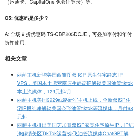
（运通卡、CapitalOne 免验证登录）等。
Q5: 优惠码是多少？
A: 全场 9 折优惠码 TS-CBP205DQJE，可叠加季付和年付
折扣使用。
相关文章
丽萨主机新增美国西雅图双 ISP 原生住宅静态 IP
VPS，美国本土运营商原生静态IP解锁美国油管tiktok
本土流媒体，129元起/月
丽萨主机美国9929线路新宿主机上线，全新双ISP住
宅IP段纯净解锁美国奈飞油管tiktok等流媒体，月付68
元起
丽萨主机推出美国芝加哥双ISP家宽住宅原生IP，IP纯
净解锁美区TikTok运营/奈飞油管流媒体ChatGPT解