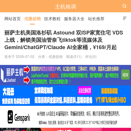
主机格调

网站首页
优惠促销
技术教程
服务器大全
站长推荐

全站标签
广告位
丽萨主机美国洛杉矶 Astound 双ISP家宽住宅 VDS
上线，解锁美国油管奈飞tiktok等流媒体及
Gemini/ChatGPT/Claude AI全家桶，¥169/月起
发布于 2026-07-02
分类：
优惠促销
阅读(511)
评论(0)