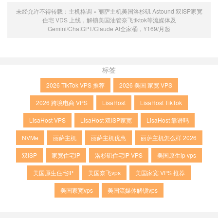
未经允许不得转载：
主机格调
»
丽萨主机美国洛杉矶 Astound 双ISP家宽
住宅 VDS 上线，解锁美国油管奈飞tiktok等流媒体及
Gemini/ChatGPT/Claude AI全家桶，¥169/月起
标签
2026 TikTok VPS 推荐
2026 美国 家宽 VPS
2026 跨境电商 VPS
LisaHost
LisaHost TikTok
LisaHost VPS
LisaHost 双ISP家宽
LisaHost 靠谱吗
NVMe
丽萨主机
丽萨主机优惠
丽萨主机怎么样 2026
双ISP
家宽住宅IP
洛杉矶住宅IP VPS
美国原生ip vps
美国原生住宅IP
美国奈飞vps
美国家宽 VPS 推荐
美国家宽vps
美国流媒体解锁vps