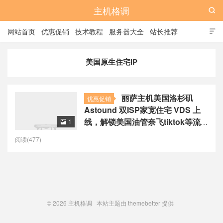
主机格调

网站首页
优惠促销
技术教程
服务器大全
站长推荐

全站标签
广告位
美国原生住宅IP
丽萨主机美国洛杉矶
优惠促销
Astound 双ISP家宽住宅 VDS 上
线，解锁美国油管奈飞tiktok等流
1

媒体及Gemini/ChatGPT/Claude
阅读(477)
AI全家桶，¥169/月起
© 2026
主机格调
本站主题由
themebetter
提供