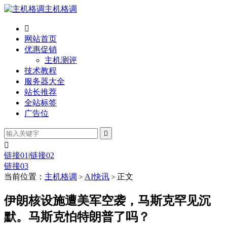
主机格调

网站首页
优惠促销
主机测评
技术教程
服务器大全
站长推荐
全站标签
广告位


链接01
|
链接02
链接03
当前位置：
主机格调
AI快讯
正文
>
>
伊朗核设施遭美军空袭，马斯克罕见沉
默。马斯克怕特朗普了吗？