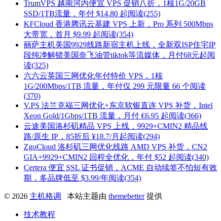
TrumVPS 越南河内便宜 VPS 促销八折，1核1G/20GB
SSD/1TB流量，年付 $14.80 起
阅读(255)
KFCloud 香港腾讯云基建 VPS 上新，Pro 系列 500Mbps
大带宽，首月 $9.99 起
阅读(354)
丽萨主机美国9929线路新宿主机上线，全新双ISP住宅IP
段纯净解锁美国奈飞油管tiktok等流媒体，月付68元起
阅
读(325)
六六云英国三网优化年付特价 VPS，1核
1G/200Mbps/1TB 流量，年付仅 299 元限量 66 个
阅读
(370)
V.PS 法兰克福三网优化+东京软银直连 VPS 补货，Intel
Xeon Gold/1Gbps/1TB 流量，月付 €6.95 起
阅读(366)
云途美国洛杉矶精品 VPS 上线，9929+CMIN2 精品线
路/原生 IP，85折后 ¥18.7/月起
阅读(294)
ZgoCloud 洛杉矶三网优化线路 AMD VPS 补货，CN2
GIA+9929+CMIN2 回程全优化，年付 $52 起
阅读(340)
Certera 便宜 SSL 证书促销，ACME 自动续签不怕短有效
期，多品牌低至 $3.99/年
阅读(354)
© 2026
主机格调
本站主题由
themebetter
提供
技术教程