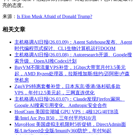
亮的态度。
来源：
Is Elon Musk Afraid of Donald Trump?
相关文章
主机格调AI日报(26.03.09)：Agent Safehouse发布、Agent
时代编程范式探讨、CL1生物计算机运行DOOM
主机格调AI日报(26.03.08)：Autoresearch开源、Google搜
索升级、OpenAI推Codex计划
BuyVM不限流量VPS补货，1Gbps大带宽月付3.5美元
起，AMD Ryzen处理器，拉斯维加斯/纽约/迈阿密/卢森
堡机房
ZgoVPS特惠套餐补货，日本东京/香港/洛杉矶多款
VPS，年付12.5美元起，三网直连优化
主机格调AI日报(26.03.07)：Claude发现Firefox漏洞、
Google AI搜索引用变化、Anthropic安全合作
HostCram 美国盐湖城 GPU VPS：4核12G/40TB流
量/Intel Arc Pro B50，三年付平均$10/月
MayoHost 美国虚拟主机限时5折促销，DirectAdmin面
板/LiteSpeed企业版/Imunify360防护，年付$6起