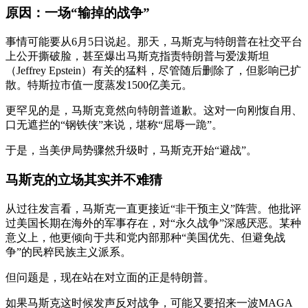
原因：一场“输掉的战争”
事情可能要从6月5日说起。那天，马斯克与特朗普在社交平台
上公开撕破脸，甚至爆出马斯克指责特朗普与爱泼斯坦
（Jeffrey Epstein）有关的猛料，尽管随后删除了，但影响已扩
散。特斯拉市值一度蒸发1500亿美元。
更罕见的是，马斯克竟然向特朗普道歉。这对一向刚愎自用、
口无遮拦的“钢铁侠”来说，堪称“屈辱一跪”。
于是，当美伊局势骤然升级时，马斯克开始“避战”。
马斯克的立场其实并不难猜
从过往发言看，马斯克一直更接近“非干预主义”阵营。他批评
过美国长期在海外的军事存在，对“永久战争”深感厌恶。某种
意义上，他更倾向于共和党内部那种“美国优先、但避免战
争”的民粹民族主义派系。
但问题是，现在站在对立面的正是特朗普。
如果马斯克这时候发声反对战争，可能又要招来一波MAGA