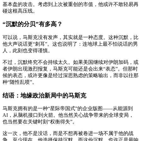
基本盘的攻击。考虑到上次被重创的市值，他或许不敢轻易再
碰这根高压线。
“沉默的分贝”有多高？
可以说，马斯克没有发声，其实就是一种态度。这种沉默，比
他大声说话更“刺耳”。这也说明了：连地球上最不怕说话的男
人，此刻也变得谨慎。
不过，沉默终究不会持续太久。如果美国继续对伊朗加码，或
者伊朗出现激烈报复，马斯克可能还是会出来“表态”。但那时
候的表态，或许更像是经过深思熟虑的策略输出，而非以往那
种“随性乱喷”。
结语：地缘政治新局中的马斯克
马斯克拥有的是一种“星际帝国式”的企业版图——从能源到
AI，从脑机接口到火箭。他当然关心战争带来的全球变局，
也当然要在关键时刻“权衡得失”。
这一次，他不是没话，而是不想再被卷进一场不属于他的战
争。至少现在，他选择保持沉默。而这份沉默，也许正是最响