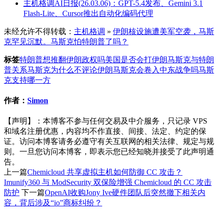
主机格调AI日报(26.03.06)：GPT-5.4发布、Gemini 3.1
Flash-Lite、Cursor推出自动化编码代理
未经允许不得转载：
主机格调
»
伊朗核设施遭美军空袭，马斯
克罕见沉默。马斯克怕特朗普了吗？
标签
特朗普想推翻伊朗政权吗
美国是否会打伊朗
马斯克与特朗
普关系
马斯克为什么不评论伊朗
马斯克会卷入中东战争吗
马斯
克支持哪一方
作者：
Simon
【声明】：本博客不参与任何交易及中介服务，只记录 VPS
和域名注册优惠，内容均不作直接、间接、法定、约定的保
证。访问本博客请务必遵守有关互联网的相关法律、规定与规
则。一旦您访问本博客，即表示您已经知晓并接受了此声明通
告。
上一篇
Chemicloud 共享虚拟主机如何防御 CC 攻击？
Imunify360 与 ModSecurity 双保险增强 Chemicloud 的 CC 攻击
防护
下一篇
OpenAI收购Jony Ive硬件团队后突然撤下相关内
容，背后涉及“io”商标纠纷？