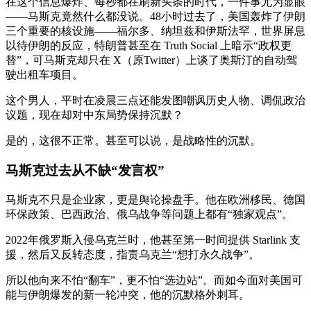
在这个信息爆炸、每秒都在刷新头条的时代，一件事尤为显眼
——马斯克竟然什么都没说。48小时过去了，美国轰炸了伊朗
三个重要的核设施——福尔多、纳坦兹和伊斯法罕，世界屏息
以待伊朗的反应，特朗普甚至在 Truth Social 上暗示“政权更
替”，可马斯克却只在 X（原Twitter）上谈了奥斯汀的自动驾
驶出租车项目。
这个男人，平时在凌晨三点还能发图嘲讽历史人物、调侃政治
议题，现在却对中东局势保持沉默？
是的，这很不正常。甚至可以说，是战略性的沉默。
马斯克过去从不缺“发言权”
马斯克不只是企业家，更是舆论操盘手。他在欧洲移民、德国
环保政策、巴西政治、俄乌战争等问题上都有“独家观点”。
2022年俄罗斯入侵乌克兰时，他甚至第一时间提供 Starlink 支
援，然后又反转态度，指责乌克兰“想打永久战争”。
所以他向来不怕“翻车”，更不怕“选边站”。而如今面对美国可
能与伊朗爆发的新一轮冲突，他的沉默格外刺耳。