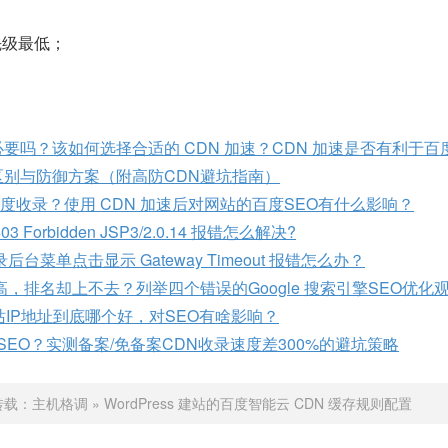
先级最低；
必要吗？该如何选择合适的 CDN 加速？CDN 加速是否有利于百
攻击区别与防御方案（附高防CDN避坑指南）
百度收录？使用 CDN 加速后对网站的百度SEO有什么影响？
 Forbidden JSP3/2.0.14 报错怎么解决?
菜单点击显示 Gateway Timeout 报错怎么办？
，排名却上不去？列举四个错误的Google 搜索引擎SEO优化
站IP地址到底哪个好，对SEO有啥影响？
SEO？实测备案/免备案CDN收录速度差300%的避坑策略
转载：
主机格调
»
WordPress 建站的百度智能云 CDN 缓存规则配置