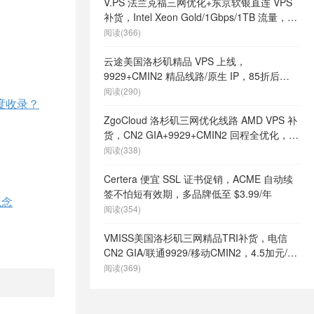
V.PS 法兰克福三网优化+东京软银直连 VPS
补货，Intel Xeon Gold/1Gbps/1TB 流量，月
付 €6.95 起
阅读(366)
云途美国洛杉矶精品 VPS 上线，
9929+CMIN2 精品线路/原生 IP，85折后
¥18.7/月起
阅读(290)
度收录？
ZgoCloud 洛杉矶三网优化线路 AMD VPS 补
货，CN2 GIA+9929+CMIN2 回程全优化，年
付 $52 起
阅读(338)
Certera 便宜 SSL 证书促销，ACME 自动续
签不怕短有效期，多品牌低至 $3.99/年
观念
阅读(354)
VMISS美国洛杉矶三网精品TRI补货，电信
CN2 GIA/联通9929/移动CMIN2，4.5加元/月
起
阅读(369)