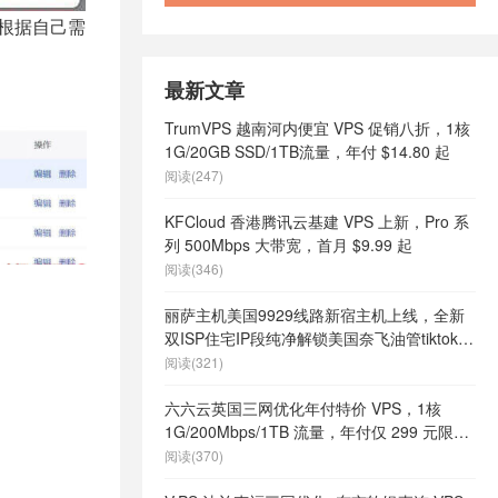
或者根据自己需
最新文章
TrumVPS 越南河内便宜 VPS 促销八折，1核
1G/20GB SSD/1TB流量，年付 $14.80 起
阅读(247)
KFCloud 香港腾讯云基建 VPS 上新，Pro 系
列 500Mbps 大带宽，首月 $9.99 起
阅读(346)
丽萨主机美国9929线路新宿主机上线，全新
双ISP住宅IP段纯净解锁美国奈飞油管tiktok等
流媒体，月付68元起
阅读(321)
六六云英国三网优化年付特价 VPS，1核
1G/200Mbps/1TB 流量，年付仅 299 元限量
66 个
阅读(370)