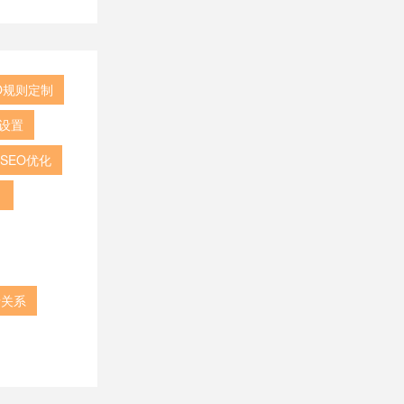
SEO规则定制
签设置
转SEO优化
？
录关系