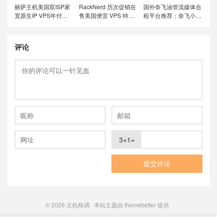
丽萨主机美国双ISP家
RackNerd 历次促销在
国外奈飞油管流媒体合
宽原生IP VPS年付特
售美国便宜 VPS 特价
租平台推荐：奈飞小
价套餐尝鲜，可选美国
套餐，推荐洛杉矶
铺、蜜糖商店、环球巴
联通4837和9929线
DC02机房，稳定性和
士和银河录像局
路，解锁美国本土服务
在线率高
评论
3+1=
© 2026
主机格调
本站主题由
themebetter
提供