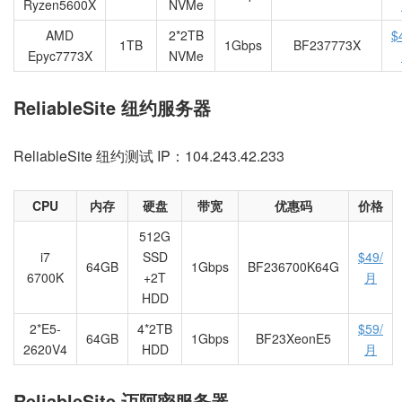
Ryzen5600X
NVMe
AMD
2*2TB
$
1TB
1Gbps
BF237773X
Epyc7773X
NVMe
ReliableSite 纽约服务器
ReliableSite 纽约测试 IP：104.243.42.233
CPU
内存
硬盘
带宽
优惠码
价格
512G
i7
SSD
$49/
64GB
1Gbps
BF236700K64G
6700K
+2T
月
HDD
2*E5-
4*2TB
$59/
64GB
1Gbps
BF23XeonE5
2620V4
HDD
月
ReliableSite 迈阿密服务器