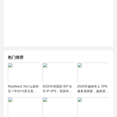
热门推荐
RackNerd 为什么值得
2025年英国双 ISP 住
2025年越南本土 VPS
买？年付10美元美国
宅 IP VPS，英国本土
服务器商家，越南原生
便宜VPS + 机房选择与
原生IP/适合英国本土
IP解锁流媒体tiktok直
免费获取双倍流量 (附
流媒体、跨境电商和
播运营
LET代回复)
tiktok运营