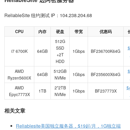
ReliableSite 纽约测试 IP：104.238.204.68
CPU
内存
硬盘
带宽
优惠码
512G
SSD
$
i7 6700K
64GB
1Gbps
BF236700K64G
+2T
HDD
AMD
512GB
$
64GB
1Gbps
BF235600X64G
Ryzen5600X
NVMe
AMD
2*2TB
$
1TB
1Gbps
BF237773X
Epyc7773X
NVMe
相关文章
Reliablesite美国独立服务器，$19起/月，1G独立端