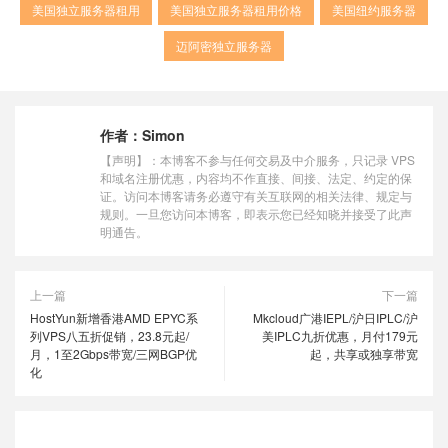
美国独立服务器租用
美国独立服务器租用价格
美国纽约服务器
迈阿密独立服务器
作者：
Simon
【声明】：本博客不参与任何交易及中介服务，只记录 VPS
和域名注册优惠，内容均不作直接、间接、法定、约定的保
证。访问本博客请务必遵守有关互联网的相关法律、规定与
规则。一旦您访问本博客，即表示您已经知晓并接受了此声
明通告。
上一篇
下一篇
HostYun新增香港AMD EPYC系
Mkcloud广港IEPL/沪日IPLC/沪
列VPS八五折促销，23.8元起/
美IPLC九折优惠，月付179元
月，1至2Gbps带宽/三网BGP优
起，共享或独享带宽
化