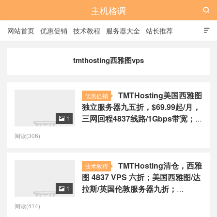
主机格调

网站首页
优惠促销
技术教程
服务器大全
站长推荐

全站标签
广告位
tmthosting西雅图vps
TMTHosting美国西雅图
优惠促销
独立服务器九五折，$69.99起/月，
三网回程4837线路/1Gbps带宽；
1

西雅图和达拉斯 VPS，年付六折
阅读(306)
TMTHosting清仓，西雅
技术教程
图 4837 VPS 六折；美国西雅图/达
拉斯/英国伦敦服务器九折；
1

Cpanel 虚拟主机七五折
阅读(414)