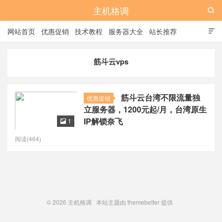
主机格调

网站首页
优惠促销
技术教程
服务器大全
站长推荐

全站标签
广告位
筋斗云vps
筋斗云台湾不限流量独
优惠促销
立服务器，1200元起/月，台湾原生
IP解锁奈飞
1

阅读(464)
© 2026
主机格调
本站主题由
themebetter
提供